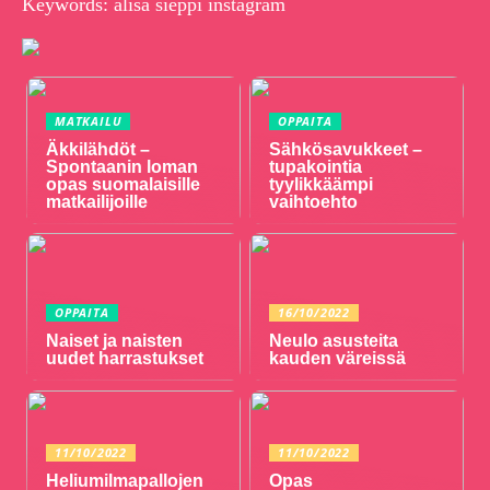
Keywords: alisa sieppi instagram
MATKAILU
OPPAITA
Äkkilähdöt –
Sähkösavukkeet –
Spontaanin loman
tupakointia
opas suomalaisille
tyylikkäämpi
matkailijoille
vaihtoehto
OPPAITA
16/10/2022
Naiset ja naisten
Neulo asusteita
uudet harrastukset
kauden väreissä
11/10/2022
11/10/2022
Heliumilmapallojen
Opas