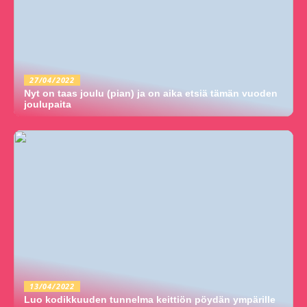
27/04/2022
Nyt on taas joulu (pian) ja on aika etsiä tämän vuoden
joulupaita
13/04/2022
Luo kodikkuuden tunnelma keittiön pöydän ympärille