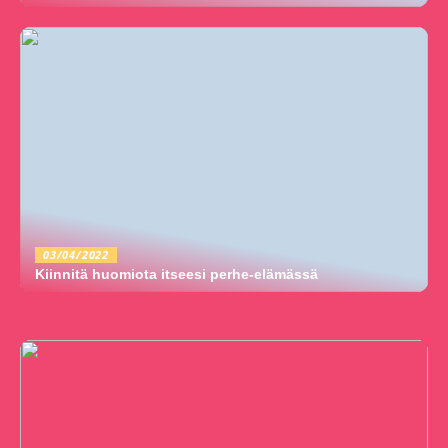
03/04/2022
Kiinnitä huomiota itseesi perhe-elämässä