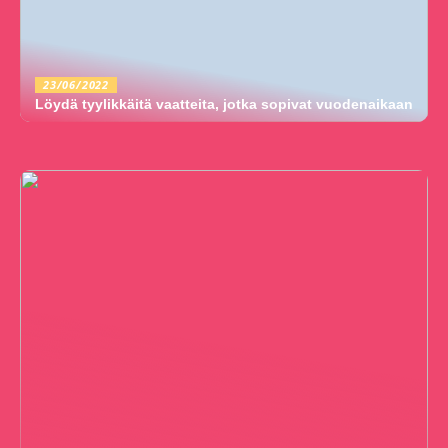
23/06/2022
Löydä tyylikkäitä vaatteita, jotka sopivat vuodenaikaan