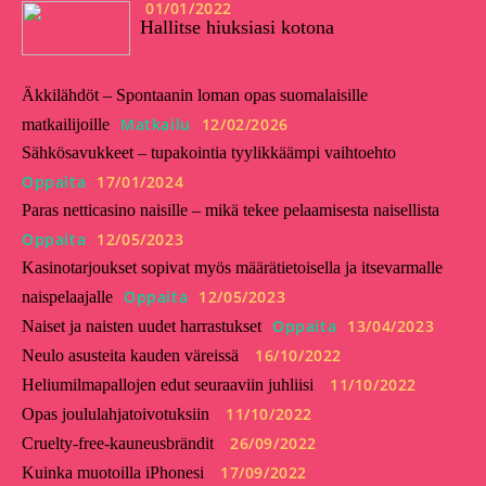
01/01/2022
Hallitse hiuksiasi kotona
Äkkilähdöt – Spontaanin loman opas suomalaisille
Matkailu
12/02/2026
matkailijoille
Sähkösavukkeet – tupakointia tyylikkäämpi vaihtoehto
Oppaita
17/01/2024
Paras netticasino naisille – mikä tekee pelaamisesta naisellista
Oppaita
12/05/2023
Kasinotarjoukset sopivat myös määrätietoisella ja itsevarmalle
Oppaita
12/05/2023
naispelaajalle
Oppaita
13/04/2023
Naiset ja naisten uudet harrastukset
16/10/2022
Neulo asusteita kauden väreissä
11/10/2022
Heliumilmapallojen edut seuraaviin juhliisi
11/10/2022
Opas joululahjatoivotuksiin
26/09/2022
Cruelty-free-kauneusbrändit
17/09/2022
Kuinka muotoilla iPhonesi