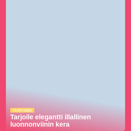
15/07/2022
Tarjoile elegantti illallinen
luonnonviinin kera