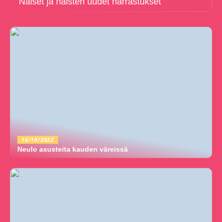
Naiset ja naisten uudet harrastukset
16/10/2022
Neulo asusteita kauden väreissä