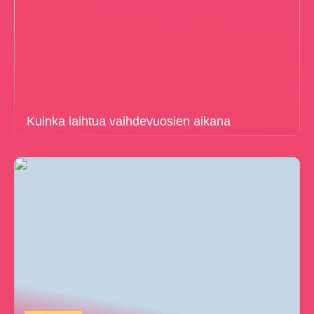
Kuinka laihtua vaihdevuosien aikana