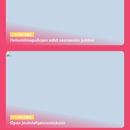
11/10/2022
Heliumilmapallojen edut seuraaviin juhliisi
11/10/2022
Opas joululahjatoivotuksiin