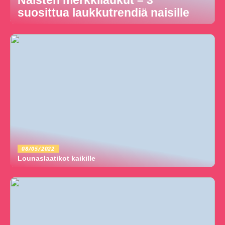
Naisten merkkilaukut – 3
suosittua laukkutrendiä naisille
08/05/2022
Lounaslaatikot kaikille