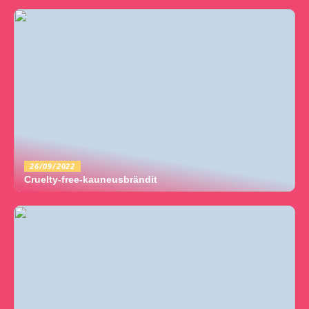
26/09/2022
Cruelty-free-kauneusbrändit