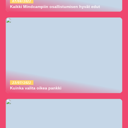
07/08/2022
Kaikki Mindcampiin osallistumisen hyvät edut
23/07/2022
Kuinka valita oikea pankki