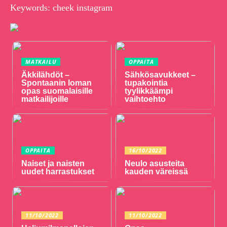
Keywords: cheek instagram
MATKAILU
OPPAITA
Äkkilähdöt –
Sähkösavukkeet –
Spontaanin loman
tupakointia
opas suomalaisille
tyylikkäämpi
matkailijoille
vaihtoehto
OPPAITA
16/10/2022
Naiset ja naisten
Neulo asusteita
uudet harrastukset
kauden väreissä
11/10/2022
11/10/2022