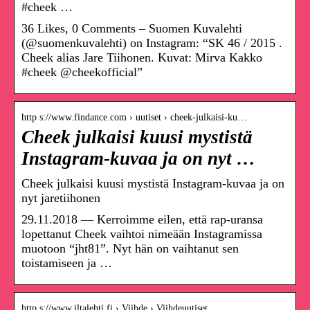
#cheek …
36 Likes, 0 Comments – Suomen Kuvalehti
(@suomenkuvalehti) on Instagram: “SK 46 / 2015 .
Cheek alias Jare Tiihonen. Kuvat: Mirva Kakko
#cheek @cheekofficial”
http s://www.findance.com › uutiset › cheek-julkaisi-ku…
Cheek julkaisi kuusi mystistä
Instagram-kuvaa ja on nyt …
Cheek julkaisi kuusi mystistä Instagram-kuvaa ja on
nyt jaretiihonen
29.11.2018 — Kerroimme eilen, että rap-uransa
lopettanut Cheek vaihtoi nimeään Instagramissa
muotoon “jht81”. Nyt hän on vaihtanut sen
toistamiseen ja …
http s://www.iltalehti.fi › Viihde › Viihdeuutiset