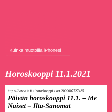
Kuinka muotoilla iPhonesi
Horoskooppi 11.1.2021
http s://www.is.fi › horoskooppi › art-2000007727485
Päivän horoskooppi 11.1. – Me
Naiset – Ilta-Sanomat