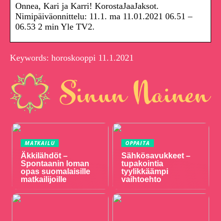
Onnea, Kari ja Karri! KorostaJaaJaksot.
Nimipäiväonnittelu: 11.1. ma 11.01.2021 06.51 –
06.53 2 min Yle TV2.
Keywords: horoskooppi 11.1.2021
MATKAILU
OPPAITA
Äkkilähdöt –
Sähkösavukkeet –
Spontaanin loman
tupakointia
opas suomalaisille
tyylikkäämpi
matkailijoille
vaihtoehto