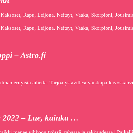
mat
 Kaksoset, Rapu, Leijona, Neitsyt, Vaaka, Skorpioni, Jousimi
 Kaksoset, Rapu, Leijona, Neitsyt, Vaaka, Skorpioni, Jousimi
ppi – Astro.fi
lman erityistä aihetta. Tarjoa ystävillesi vaikkapa leivoskahvi
e 2022 – Lue, kuinka …
ikki menee vihkoon työssä, rahassa ja rakkaudessa | Paikalli