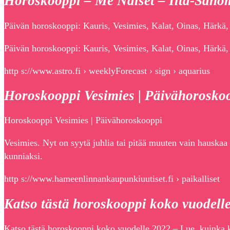
Horoskooppi – Me Naiset – Ilta-Sano
Päivän horoskooppi: Kauris, Vesimies, Kalat, Oinas, Härkä,
Päivän horoskooppi: Kauris, Vesimies, Kalat, Oinas, Härkä,
http s://www.astro.fi › weeklyForecast › sign › aquarius
Horoskooppi Vesimies | Päivähoroskoo
Horoskooppi Vesimies | Päivähoroskooppi
Vesimies. Nyt on syytä juhlia tai pitää muuten vain hauskaa i
kunniaksi.
http s://www.hameenlinnankaupunkiuutiset.fi › paikalliset
Katso tästä horoskooppi koko vuodell
Katso tästä horoskooppi koko vuodelle 2022 – Lue, kuinka ka