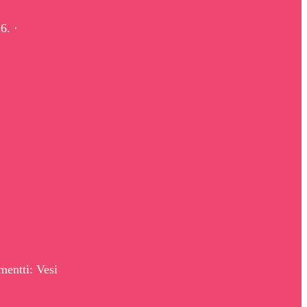
6. ·
mentti: Vesi