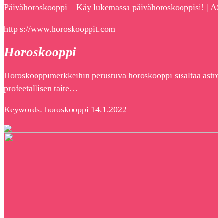
Päivähoroskooppi – Käy lukemassa päivähoroskooppisi! |
http s://www.horoskooppit.com
Horoskooppi
Horoskooppimerkkeihin perustuva horoskooppi sisältää astrolo
profeetallisen taite…
Keywords: horoskooppi 14.1.2022