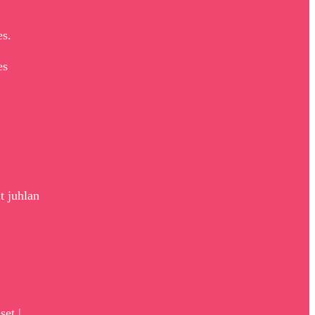
es.
es
t juhlan
set |