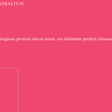
 ASTRALTV.FI
giasta peräisin olevaa tietoa, esi-isiltämme perittyä viisautt