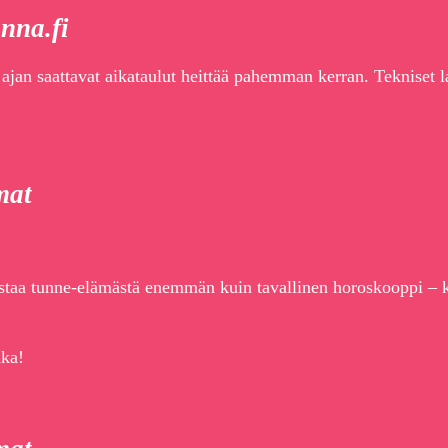
nna.fi
an saattavat aikataulut heittää pahemman kerran. Tekniset la
mat
taa tunne-elämästä enemmän kuin tavallinen horoskooppi – k
ika!