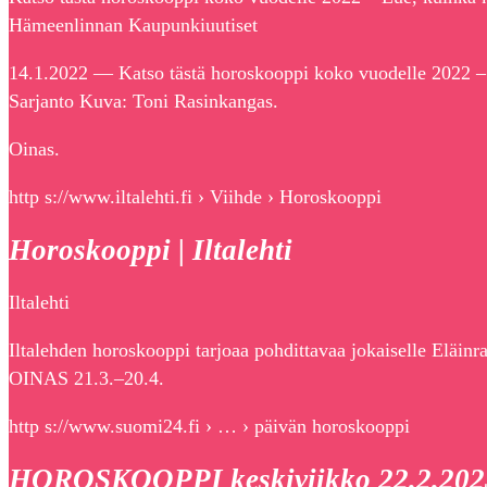
Hämeenlinnan Kaupunkiuutiset
14.1.2022 — Katso tästä horoskooppi koko vuodelle 2022 – 
Sarjanto Kuva: Toni Rasinkangas.
Oinas.
http s://www.iltalehti.fi › Viihde › Horoskooppi
Horoskooppi | Iltalehti
Iltalehti
Iltalehden horoskooppi tarjoaa pohdittavaa jokaiselle Eläinr
OINAS 21.3.–20.4.
http s://www.suomi24.fi › … › päivän horoskooppi
HOROSKOOPPI keskiviikko 22.2.2023