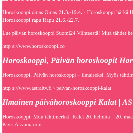
Horoskooppi oinas Oinas 21.3.-19.4. · Horoskooppi härkä H
Horoskooppi rapu Rapu 21.6.-22.7.
Lue päivän horoskooppi Suomi24 Viihteestä! Mitä tähdet kert
http s://www.horoskooppi.co
Horoskooppi, Päivän horoskoopit Hor
Horoskooppi, Päivän horoskooppi – ilmaiseksi. Myös tähtime
http s://www.astraltv.fi › paivan-horoskooppi-kalat
Ilmainen päivähoroskooppi Kalat | 
Horoskooppi. Muu tähtimerkki. Kalat 20. helmita – 20. maali
Kivi: Akvamariini.