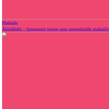
Matkailu
Äkkilähdöt – Spontaanin loman opas suomalaisille matkailij