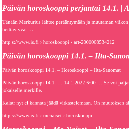
Päivän horoskooppi perjantai 14.1. | A
Tänään Merkurius lähtee perääntymään ja muutaman viikon aj
heittäytyvät …
http s://www.is.fi › horoskooppi › art-2000008534212
Päivän horoskooppi 14.1. – Ilta-Sano
Päivän horoskooppi 14.1. – Horoskooppi – Ilta-Sanomat
Päivän horoskooppi 14.1. … 14.1.2022 6:00 … Se voi paljas
jokaiselle merkille.
Kalat: nyt ei kannata jäädä vitkastelemaan. On muutoksen a
http s://www.is.fi › menaiset › horoskooppi