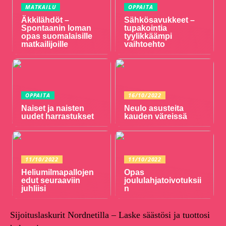
MATKAILU
OPPAITA
Äkkilähdöt –
Sähkösavukkeet –
Spontaanin loman
tupakointia
opas suomalaisille
tyylikkäämpi
matkailijoille
vaihtoehto
OPPAITA
16/10/2022
Naiset ja naisten
Neulo asusteita
uudet harrastukset
kauden väreissä
11/10/2022
11/10/2022
Heliumilmapallojen
Opas
edut seuraaviin
joululahjatoivotuksii
juhliisi
n
Sijoituslaskurit Nordnetilla – Laske säästösi ja tuottosi