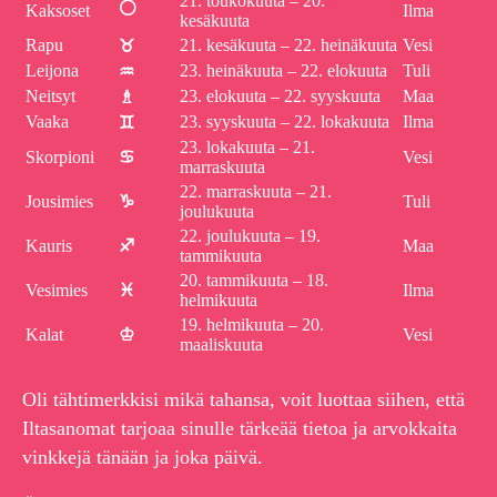
21. toukokuuta – 20.
⚪
Kaksoset
Ilma
kesäkuuta
Rapu
21. kesäkuuta – 22. heinäkuuta
Vesi
♉
Leijona
23. heinäkuuta – 22. elokuuta
Tuli
♒
Neitsyt
23. elokuuta – 22. syyskuuta
Maa
♗
Vaaka
23. syyskuuta – 22. lokakuuta
Ilma
♊
23. lokakuuta – 21.
Skorpioni
♋
Vesi
marraskuuta
22. marraskuuta – 21.
Jousimies
♑
Tuli
joulukuuta
22. joulukuuta – 19.
Kauris
♐
Maa
tammikuuta
20. tammikuuta – 18.
Vesimies
♓
Ilma
helmikuuta
19. helmikuuta – 20.
Kalat
♔
Vesi
maaliskuuta
Oli tähtimerkkisi mikä tahansa, voit luottaa siihen, että
Iltasanomat tarjoaa sinulle tärkeää tietoa ja arvokkaita
vinkkejä tänään ja joka päivä.