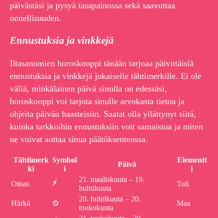
päivästäsi ja pysyä tasapainossa sekä saavuttaa
onnellisuuden.
Ennustuksia ja vinkkejä
Iltasanomien horoskooppi tänään tarjoaa päivittäisiä
ennustuksia ja vinkkejä jokaiselle tähtimerkille. Ei ole
väliä, minkälainen päivä sinulla on edessäsi,
horoskooppi voi tarjota sinulle arvokasta tietoa ja
ohjeita päivän haasteisiin. Saatat olla yllättynyt siitä,
kuinka tarkkoihin ennustuksiin voit samaistua ja miten
ne voivat auttaa sinua päätöksenteossa.
Tähtimerk
Symbol
Elementt
Päivä
ki
i
i
21. maaliskuuta – 19.
⚡
Oinas
Tuli
huhtikuuta
20. huhtikuuta – 20.
Härkä
⊙
Maa
toukokuuta