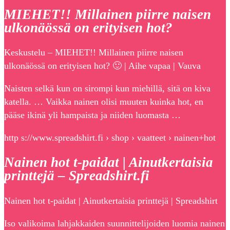
MIEHET!! Millainen piirre naisen
ulkonäössä on erityisen hot?
Keskustelu – MIEHET!! Millainen piirre naisen
ulkonäössä on erityisen hot? 🙂 | Aihe vapaa | Vauva
Naisten selkä kun on sirompi kun miehillä, sitä on kiva
katella. … Vaikka nainen olisi muuten kuinka hot, en
pääse ikinä yli hampaista ja niiden luomasta …
http s://www.spreadshirt.fi › shop › vaatteet › nainen+hot
Nainen hot t-paidat | Ainutkertaisia
printtejä – Spreadshirt.fi
Nainen hot t-paidat | Ainutkertaisia printtejä | Spreadshirt
Iso valikoima lahjakkaiden suunnittelijoiden luomia nainen