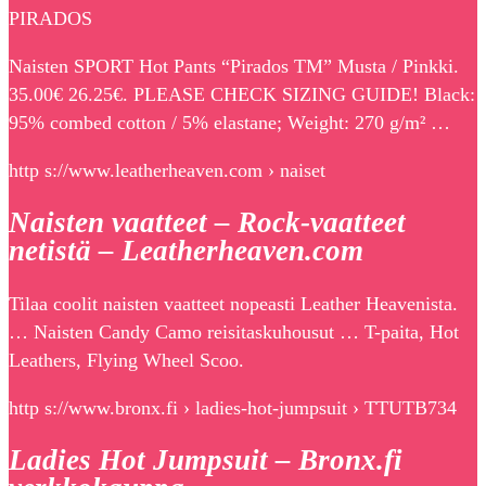
PIRADOS
Naisten SPORT Hot Pants “Pirados TM” Musta / Pinkki.
35.00€ 26.25€. PLEASE CHECK SIZING GUIDE! Black:
95% combed cotton / 5% elastane; Weight: 270 g/m² …
http s://www.leatherheaven.com › naiset
Naisten vaatteet – Rock-vaatteet
netistä – Leatherheaven.com
Tilaa coolit naisten vaatteet nopeasti Leather Heavenista.
… Naisten Candy Camo reisitaskuhousut … T-paita, Hot
Leathers, Flying Wheel Scoo.
http s://www.bronx.fi › ladies-hot-jumpsuit › TTUTB734
Ladies Hot Jumpsuit – Bronx.fi