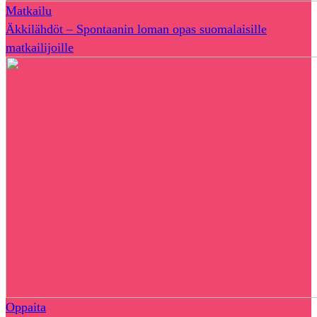
Matkailu
Äkkilähdöt – Spontaanin loman opas suomalaisille
matkailijoille
Oppaita