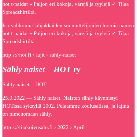
hot t-paidat » Paljon eri kokoja, värejä ja tyylejä ✓ Tilaa
Spreadshirtiltä.
Iso valikoima lahjakkaiden suunnittelijoiden luomia nainen
hot t-paidat » Paljon eri kokoja, värejä ja tyylejä ✓ Tilaa
Spreadshirtiltä
http s://hot.fi › lajit › sahly-naiset
Sähly naiset – HOT ry
Sähly naiset – HOT
25.9.2022 — Sähly naiset. Naisten sähly käynnistyi
HOTissa syksyllä 2002. Pelaamme koulusalissa, ja lajina
on nimenomaan sähly.
http s://tiiakoivusalo.fi › 2022 › April