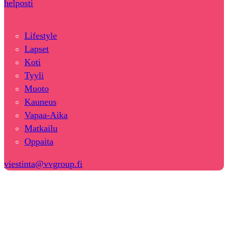
helposti
Lifestyle
Lapset
Koti
Tyyli
Muoto
Kauneus
Vapaa-Aika
Matkailu
Oppaita
viestinta@vvgroup.fi