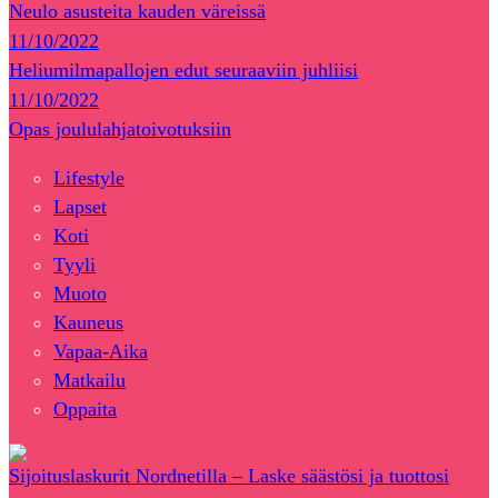
Neulo asusteita kauden väreissä
11/10/2022
Heliumilmapallojen edut seuraaviin juhliisi
11/10/2022
Opas joululahjatoivotuksiin
Lifestyle
Lapset
Koti
Tyyli
Muoto
Kauneus
Vapaa-Aika
Matkailu
Oppaita
Sijoituslaskurit Nordnetilla – Laske säästösi ja tuottosi