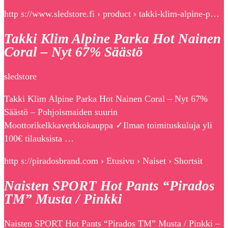
http s://www.sledstore.fi › product › takki-klim-alpine-p…
Takki Klim Alpine Parka Hot Nainen
Coral – Nyt 67% Säästö
sledstore
Takki Klim Alpine Parka Hot Nainen Coral – Nyt 67%
Säästö – Pohjoismaiden suurin
Moottorikelkkaverkkokauppa ✓Ilman toimituskuluja yli
100€ tilauksista …
http s://piradosbrand.com › Etusivu › Naiset › Shortsit
Naisten SPORT Hot Pants “Pirados
TM” Musta / Pinkki
Naisten SPORT Hot Pants “Pirados TM” Musta / Pinkki –