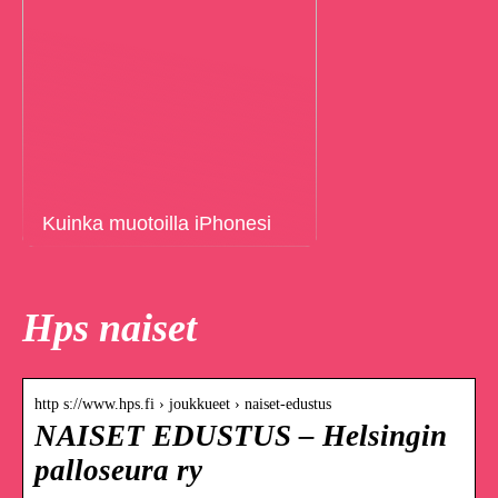
Kuinka muotoilla iPhonesi
Hps naiset
http s://www.hps.fi › joukkueet › naiset-edustus
NAISET EDUSTUS – Helsingin
palloseura ry