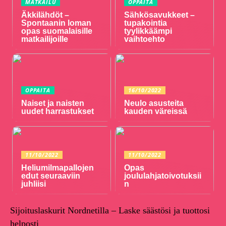
MATKAILU
OPPAITA
Äkkilähdöt –
Sähkösavukkeet –
Spontaanin loman
tupakointia
opas suomalaisille
tyylikkäämpi
matkailijoille
vaihtoehto
OPPAITA
16/10/2022
Naiset ja naisten
Neulo asusteita
uudet harrastukset
kauden väreissä
11/10/2022
11/10/2022
Heliumilmapallojen
Opas
edut seuraaviin
joululahjatoivotuksii
juhliisi
n
Sijoituslaskurit Nordnetilla – Laske säästösi ja tuottosi
helposti