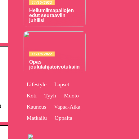
11/10/2022
Heliumilmapallojen
edut seuraaviin
juhliisi
11/10/2022
Opas
joululahjatoivotuksiin
Lifestyle
Lapset
Koti
Tyyli
Muoto
t
Kauneus
Vapaa-Aika
Matkailu
Oppaita