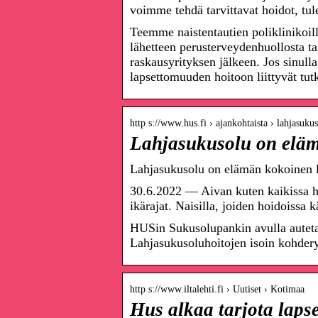
voimme tehdä tarvittavat hoidot, tu
Teemme naistentautien poliklinikoill
lähetteen perusterveydenhuollosta ta
raskausyrityksen jälkeen. Jos sinull
lapsettomuuden hoitoon liittyvät tu
http s://www.hus.fi › ajankohtaista › lahjasu
Lahjasukusolu on elä
Lahjasukusolu on elämän kokoinen 
30.6.2022 — Aivan kuten kaikissa he
ikärajat. Naisilla, joiden hoidoiss
HUSin Sukusolupankin avulla auteta
Lahjasukusoluhoitojen isoin kohderyhm
http s://www.iltalehti.fi › Uutiset › Kotimaa
Hus alkaa tarjota laps