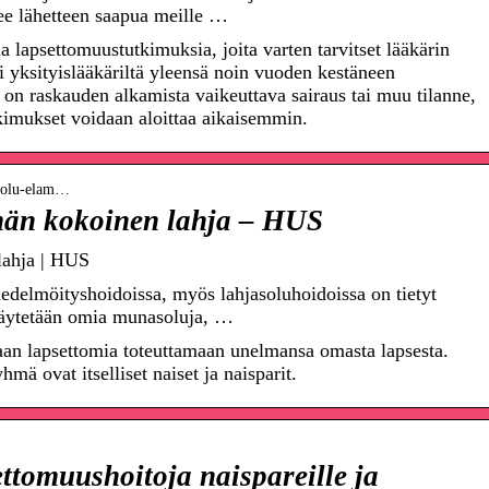
lee lähetteen saapua meille …
a lapsettomuustutkimuksia, joita varten tarvitset lääkärin
i yksityislääkäriltä yleensä noin vuoden kestäneen
a on raskauden alkamista vaikeuttava sairaus tai muu tilanne,
tkimukset voidaan aloittaa aikaisemmin.
kusolu-elam…
män kokoinen lahja – HUS
lahja | HUS
delmöityshoidoissa, myös lahjasoluhoidoissa on tietyt
a käytetään omia munasoluja, …
an lapsettomia toteuttamaan unelmansa omasta lapsesta.
ä ovat itselliset naiset ja naisparit.
ettomuushoitoja naispareille ja