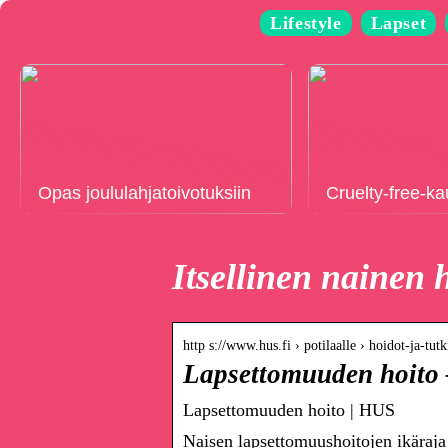
Lifestyle
Lapset
Opas joululahjatoivotuksiin
Cruelty-free-k
Itsellinen nainen 
http s://www.hus.fi › potilaalle › hoidot-ja-tut
Lapsettomuuden hoito
Lapsettomuuden hoito | HUS
Naisen lapsettomuushoitojen ikäraja 