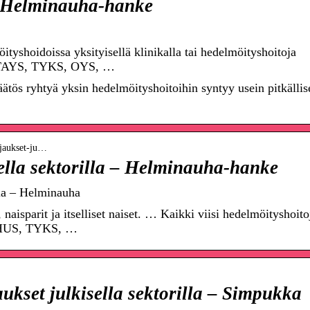
– Helminauha-hanke
öityshoidoissa yksityisellä klinikalla tai hedelmöityshoitoja
S, TAYS, TYKS, OYS, …
päätös ryhtyä yksin hedelmöityshoitoihin syntyy usein pitkällis
injaukset-ju…
ella sektorilla – Helminauha-hanke
lla – Helminauha
naisparit ja itselliset naiset. … Kaikki viisi hedelmöityshoito
, HUS, TYKS, …
ukset julkisella sektorilla – Simpukka