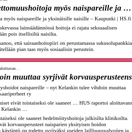
ettomuushoitoja myös naispareille ja …
a myös naispareille ja yksinäisille naisille – Kaupunki | HS.fi
evassa lainsäädännössä hoitoja ei rajata seksuaalisen
pois itsellisiltä naisilta.
sanoo, että sairaanhoitopiiri on perustamassa sukusolupankkia
tellään pian taas myös sosiaalisin perustein.
i-aloittavan…
doin muuttaa syrjivät korvausperusteen
yshoidot naispareille – nyt Kelankin tulee vihdoin muuttaa
kaariperheet ry
aiset eivät toistaiseksi ole saaneet … HUS raportoi aloittavan
yt Kelankin …
istaiseksi ole saaneet hedelmöityshoitoja julkisilta klinikoilta.
vät korvausperusteet naisparien yksityisen hoidon
 käytäntö on todettu syrjiväksi useiden laillisuusvalvojien ja