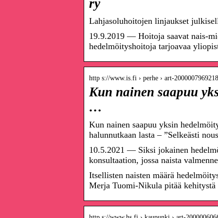
ry
Lahjasoluhoitojen linjaukset julkisel
19.9.2019 — Hoitoja saavat nais-miesp
hedelmöityshoitoja tarjoavaa yliop
http s://www.is.fi › perhe › art-200000796921
Kun nainen saapuu yksi
…
Kun nainen saapuu yksin hedelmöitysh
halunnutkaan lasta – ”Selkeästi nou
10.5.2021 — Siksi jokainen hedelmöit
konsultaation, jossa naista valmenne
Itsellisten naisten määrä hedelmöity
Merja Tuomi-Nikula pitää kehitystä
http s://www.hs.fi › kaupunki › art-20000060