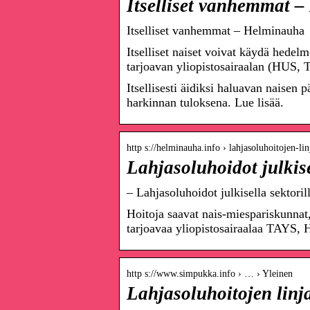
Itselliset vanhemmat 
Itselliset vanhemmat – Helminauha
Itselliset naiset voivat käydä hedelm
tarjoavan yliopistosairaalan (HU
Itsellisesti äidiksi haluavan naisen 
harkinnan tuloksena. Lue lisää.
http s://helminauha.info › lahjasoluhoitojen-l
Lahjasoluhoidot julkis
– Lahjasoluhoidot julkisella sektori
Hoitoja saavat nais-miespariskunnat, 
tarjoavaa yliopistosairaalaa TAYS
http s://www.simpukka.info › … › Yleinen
Lahjasoluhoitojen linja