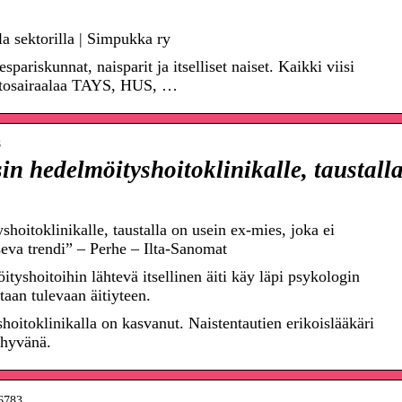
la sektorilla | Simpukka ry
ariskunnat, naisparit ja itselliset naiset. Kaikki viisi
istosairaalaa TAYS, HUS, …
8
n hedelmöityshoitoklinikalle, taustall
oitoklinikalle, taustalla on usein ex-mies, joka ei
seva trendi” – Perhe – Ilta-Sanomat
yshoitoihin lähtevä itsellinen äiti käy läpi psykologin
taan tulevaan äitiyteen.
shoitoklinikalla on kasvanut. Naistentautien erikoislääkäri
 hyvänä.
66783