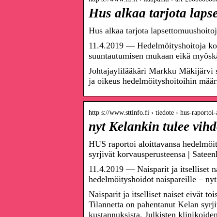
Hus alkaa tarjota laps
Hus alkaa tarjota lapsettomuushoitoj
11.4.2019 — Hedelmöityshoitoja kosk
suuntautumisen mukaan eikä myöskään 
Johtajaylilääkäri Markku Mäkijärvi 
ja oikeus hedelmöityshoitoihin määri
http s://www.sttinfo.fi › tiedote › hus-raporto
nyt Kelankin tulee vih
HUS raportoi aloittavansa hedelmöit
syrjivät korvausperusteensa | Sateen
11.4.2019 — Naisparit ja itselliset n
hedelmöityshoidot naispareille – n
Naisparit ja itselliset naiset eivät to
Tilannetta on pahentanut Kelan syrji
kustannuksista. Julkisten klinikoiden