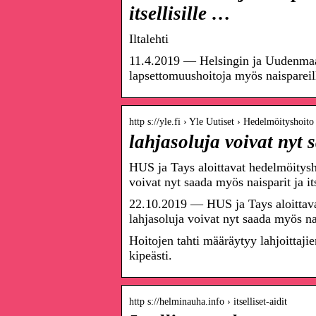
itsellisille …
Iltalehti
11.4.2019 — Helsingin ja Uudenmaan 
lapsettomuushoitoja myös naispareille
http s://yle.fi › Yle Uutiset › Hedelmöityshoito
lahjasoluja voivat nyt s
HUS ja Tays aloittavat hedelmöityshoi
voivat nyt saada myös naisparit ja its
22.10.2019 — HUS ja Tays aloittavat 
lahjasoluja voivat nyt saada myös na
Hoitojen tahti määräytyy lahjoittaji
kipeästi.
http s://helminauha.info › itselliset-aidit