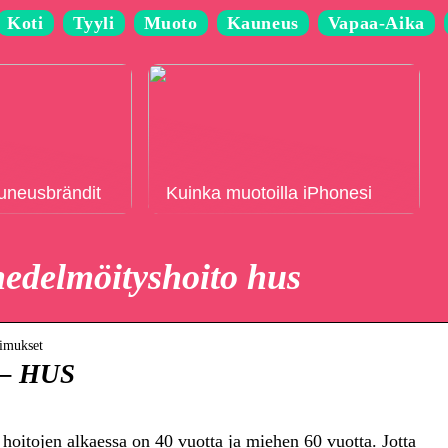
Koti
Tyyli
Muoto
Kauneus
Vapaa-Aika
auneusbrändit
Kuinka muotoilla iPhonesi
hedelmöityshoito hus
kimukset
 – HUS
hoitojen alkaessa on 40 vuotta ja miehen 60 vuotta. Jotta