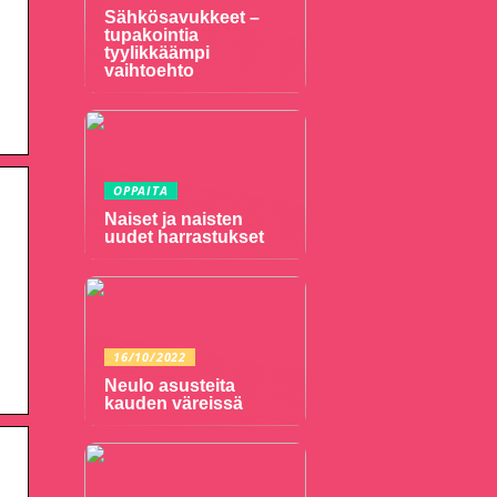
Sähkösavukkeet –
tupakointia
tyylikkäämpi
vaihtoehto
OPPAITA
Naiset ja naisten
uudet harrastukset
16/10/2022
Neulo asusteita
kauden väreissä