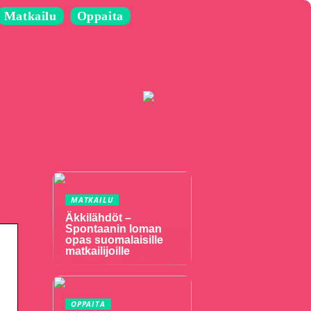
Matkailu
Oppaita
MATKAILU
Äkkilähdöt –
Spontaanin loman
opas suomalaisille
matkailijoille
OPPAITA