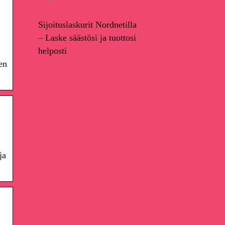
Sijoituslaskurit Nordnetilla
– Laske säästösi ja tuottosi
helposti
en
ja