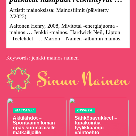
Artistit mainoksissa: Mainosfilmit (päivitetty
2/2023)
Aaltonen Henry, 2008, Mivitotal -energiajuoma -
mainos … Jenkki -mainos. Hardwick Neil, Lipton
“Teelehdet” … Marion – Nainen -albumin mainos.
Keywords: jenkki mainos nainen
MATKAILU
OPPAITA
Äkkilähdöt –
Sähkösavukkeet –
Spontaanin loman
tupakointia
opas suomalaisille
tyylikkäämpi
matkailijoille
vaihtoehto