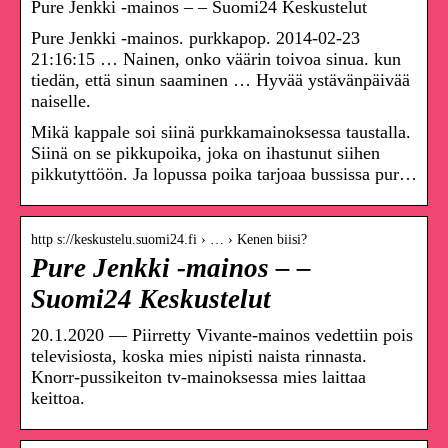
Pure Jenkki -mainos – – Suomi24 Keskustelut
Pure Jenkki -mainos. purkkapop. 2014-02-23
21:16:15 … Nainen, onko väärin toivoa sinua. kun
tiedän, että sinun saaminen … Hyvää ystävänpäivää
naiselle.
Mikä kappale soi siinä purkkamainoksessa taustalla.
Siinä on se pikkupoika, joka on ihastunut siihen
pikkutyttöön. Ja lopussa poika tarjoaa bussissa pur…
http s://keskustelu.suomi24.fi › … › Kenen biisi?
Pure Jenkki -mainos – –
Suomi24 Keskustelut
20.1.2020 — Piirretty Vivante-mainos vedettiin pois
televisiosta, koska mies nipisti naista rinnasta.
Knorr-pussikeiton tv-mainoksessa mies laittaa
keittoa.