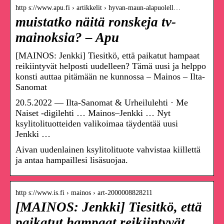
http s://www.apu.fi › artikkelit › hyvan-maun-alapuolell…
muistatko näitä ronskeja tv-
mainoksia? – Apu
[MAINOS: Jenkki] Tiesitkö, että paikatut hampaat
reikiintyvät helposti uudelleen? Tämä uusi ja helppo
konsti auttaa pitämään ne kunnossa – Mainos – Ilta-
Sanomat
20.5.2022 — Ilta-Sanomat & Urheilulehti · Me
Naiset -digilehti … Mainos–Jenkki … Nyt
ksylitolituotteiden valikoimaa täydentää uusi
Jenkki …
Aivan uudenlainen ksylitolituote vahvistaa kiillettä
ja antaa hampaillesi lisäsuojaa.
http s://www.is.fi › mainos › art-2000008828211
[MAINOS: Jenkki] Tiesitkö, että
paikatut hampaat reikiintyvät …