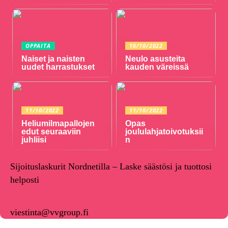
OPPAITA
16/10/2022
Naiset ja naisten
Neulo asusteita
uudet harrastukset
kauden väreissä
11/10/2022
11/10/2022
Heliumilmapallojen
Opas
edut seuraaviin
joululahjatoivotuksii
juhliisi
n
Sijoituslaskurit Nordnetilla – Laske säästösi ja tuottosi
helposti
viestinta@vvgroup.fi