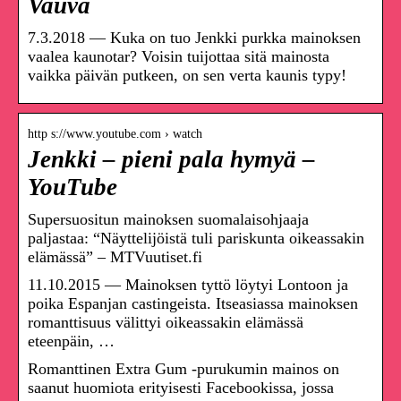
Vauva
7.3.2018 — Kuka on tuo Jenkki purkka mainoksen
vaalea kaunotar? Voisin tuijottaa sitä mainosta
vaikka päivän putkeen, on sen verta kaunis typy!
http s://www.youtube.com › watch
Jenkki – pieni pala hymyä –
YouTube
Supersuositun mainoksen suomalaisohjaaja
paljastaa: “Näyttelijöistä tuli pariskunta oikeassakin
elämässä” – MTVuutiset.fi
11.10.2015 — Mainoksen tyttö löytyi Lontoon ja
poika Espanjan castingeista. Itseasiassa mainoksen
romanttisuus välittyi oikeassakin elämässä
eteenpäin, …
Romanttinen Extra Gum -purukumin mainos on
saanut huomiota erityisesti Facebookissa, jossa