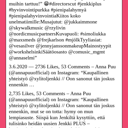
muihin tarttuu!” 😁#directorscut #jenkkiplus
#hyvinvointipurkka #pienipalahymyä
#pienipalahyvinvointiaKiitos koko
unelmatiimille:Musajutut: @jukkaimmone
@skywalkmusic @rzylivin
@nordicmusicpartnersKuvapuoli: #simoliukka
@maxsmeds @frejkarlson #mjölkTyyliasiat:
@vesasilver @jennyjanssonmakeupMainostyypit
@workshelsinkiSäätöosasto @comusic_mgmt
@annaselmi”
3.6.2020 — 2736 Likes, 53 Comments – Anna Puu
(@annapuuofficial) on Instagram: “Kaupallinen
yhteistyö @xylitoljenkki // Oon sanonut tän joskus
ennenkin …
2,735 Likes, 53 Comments – Anna Puu
(@annapuuofficial) on Instagram: “Kaupallinen
yhteistyö @xylitoljenkki // Oon sanonut tän joskus
ennenkin, mut se on totta: hymy on mun
lempiasuste. Siispä kun Jenkiltä kysyttiin, että
tulisinko heidän uusien Jenkki PLUS –