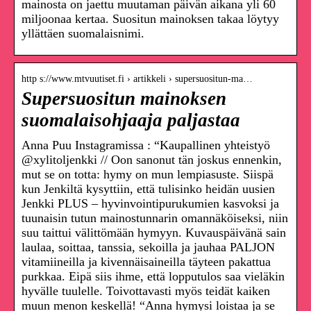
mainosta on jaettu muutaman päivän aikana yli 60
miljoonaa kertaa. Suositun mainoksen takaa löytyy
yllättäen suomalaisnimi.
http s://www.mtvuutiset.fi › artikkeli › supersuositun-ma…
Supersuositun mainoksen
suomalaisohjaaja paljastaa
Anna Puu Instagramissa : “Kaupallinen yhteistyö
@xylitoljenkki // Oon sanonut tän joskus ennenkin,
mut se on totta: hymy on mun lempiasuste. Siispä
kun Jenkiltä kysyttiin, että tulisinko heidän uusien
Jenkki PLUS – hyvinvointipurukumien kasvoksi ja
tuunaisin tutun mainostunnarin omannäköiseksi, niin
suu taittui välittömään hymyyn. Kuvauspäivänä sain
laulaa, soittaa, tanssia, sekoilla ja jauhaa PALJON
vitamiineilla ja kivennäisaineilla täyteen pakattua
purkkaa. Eipä siis ihme, että lopputulos saa vieläkin
hyvälle tuulelle. Toivottavasti myös teidät kaiken
muun menon keskellä! “Anna hymysi loistaa ja se