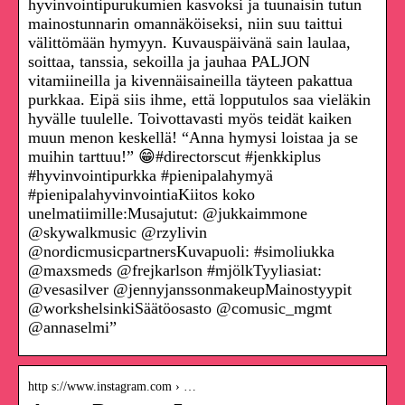
hyvinvointipurukumien kasvoksi ja tuunaisin tutun
mainostunnarin omannäköiseksi, niin suu taittui
välittömään hymyyn. Kuvauspäivänä sain laulaa,
soittaa, tanssia, sekoilla ja jauhaa PALJON
vitamiineilla ja kivennäisaineilla täyteen pakattua
purkkaa. Eipä siis ihme, että lopputulos saa vieläkin
hyvälle tuulelle. Toivottavasti myös teidät kaiken
muun menon keskellä! “Anna hymysi loistaa ja se
muihin tarttuu!” 😁#directorscut #jenkkiplus
#hyvinvointipurkka #pienipalahymyä
#pienipalahyvinvointiaKiitos koko
unelmatiimille:Musajutut: @jukkaimmone
@skywalkmusic @rzylivin
@nordicmusicpartnersKuvapuoli: #simoliukka
@maxsmeds @frejkarlson #mjölkTyyliasiat:
@vesasilver @jennyjanssonmakeupMainostyypit
@workshelsinkiSäätöosasto @comusic_mgmt
@annaselmi”
http s://www.instagram.com › …