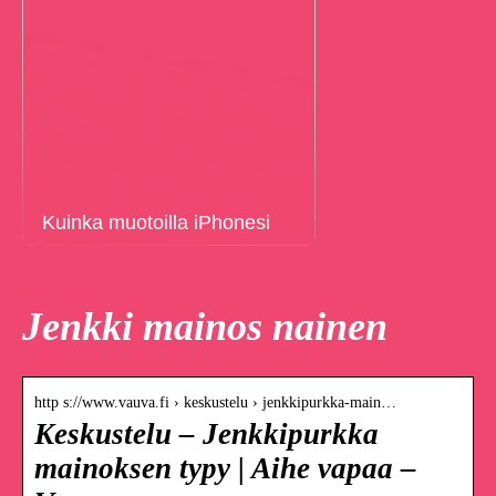
Kuinka muotoilla iPhonesi
Jenkki mainos nainen
http s://www.vauva.fi › keskustelu › jenkkipurkka-main…
Keskustelu – Jenkkipurkka
mainoksen typy | Aihe vapaa –