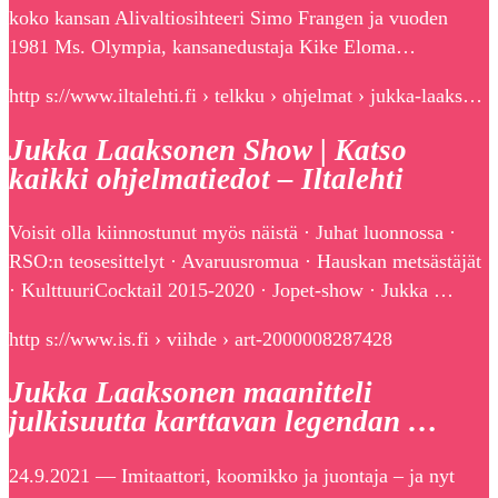
koko kansan Alivaltiosihteeri Simo Frangen ja vuoden
1981 Ms. Olympia, kansanedustaja Kike Eloma…
http s://www.iltalehti.fi › telkku › ohjelmat › jukka-laaks…
Jukka Laaksonen Show | Katso
kaikki ohjelmatiedot – Iltalehti
Voisit olla kiinnostunut myös näistä · Juhat luonnossa ·
RSO:n teosesittelyt · Avaruusromua · Hauskan metsästäjät
· KulttuuriCocktail 2015-2020 · Jopet-show · Jukka …
http s://www.is.fi › viihde › art-2000008287428
Jukka Laaksonen maanitteli
julkisuutta karttavan legendan …
24.9.2021 — Imitaattori, koomikko ja juontaja – ja nyt