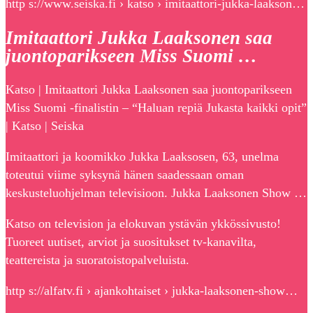
http s://www.seiska.fi › katso › imitaattori-jukka-laakson…
Imitaattori Jukka Laaksonen saa
juontoparikseen Miss Suomi …
Katso | Imitaattori Jukka Laaksonen saa juontoparikseen
Miss Suomi -finalistin – “Haluan repiä Jukasta kaikki opit”
| Katso | Seiska
Imitaattori ja koomikko Jukka Laaksosen, 63, unelma
toteutui viime syksynä hänen saadessaan oman
keskusteluohjelman televisioon. Jukka Laaksonen Show …
Katso on television ja elokuvan ystävän ykkössivusto!
Tuoreet uutiset, arviot ja suositukset tv-kanavilta,
teattereista ja suoratoistopalveluista.
http s://alfatv.fi › ajankohtaiset › jukka-laaksonen-show…