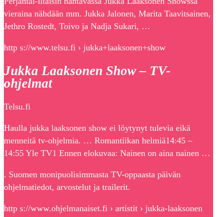
Perjantai-iltaisin nähtävässä Jukka Laaksonen Showssa
vieraina nähdään mm. Jukka Jalonen, Marita Taavitsainen,
Jethro Rostedt, Toivo ja Nadja Sukari, …
http s://www.telsu.fi › jukka+laaksonen+show
Jukka Laaksonen Show – TV-
ohjelmat
Telsu.fi
Haulla jukka laaksonen show ei löytynyt tulevia eikä
menneitä tv-ohjelmia. … Romantiikan helmiä14:45 –
14:55 Yle TV1 Ennen elokuvaa: Nainen on aina nainen …
. Suomen monipuolisimmasta TV-oppaasta päivän
ohjelmatiedot, arvostelut ja trailerit.
http s://www.ohjelmanaiset.fi › artistit › jukka-laaksonen