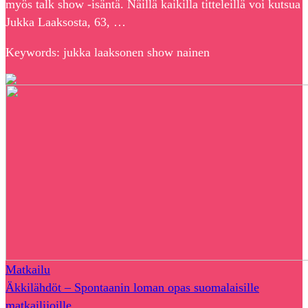
myös talk show -isäntä. Näillä kaikilla titteleillä voi kutsua
Jukka Laaksosta, 63, …
Keywords: jukka laaksonen show nainen
Matkailu
Äkkilähdöt – Spontaanin loman opas suomalaisille
matkailijoille