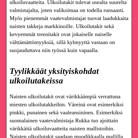
ulkoiluvaatteita. Ulkoilutakit tulevat usealta suurelta
valmistajalta, joten valikoimaa on todella runsaasti.
Myös pienemmät vaatevalmistajat tuovat laadukkaita
naisten takkeja markkinoille. Ulkoilutakit sekä
kevyemmät treenitakit ovat jokaiselle naiselle
välttämättömyyksiä, sillä kylmyyttä vastaan on
suojauduttava niin työssä kuin vapaalla.
Tyylikkäät yksityiskohdat
ulkoilutakeissa
Naisten ulkoilutakit ovat värikkäämpiä verrattuna
miesten ulkoilutakkeihin. Väreinä ovat esimerkiksi
pinkki, punainen sekä vaaleansininen. Esimerkiksi
suomalainen vaatevalmistaja Rukka tuo ajoittain
värikkäitä ulkoiluvaatteita naisten mallistoihin.
Naisten ulkoilutakit saadaan muodikkaalla mallilla