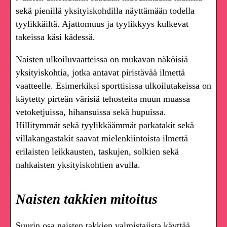
sekä pienillä yksityiskohdilla näyttämään todella
tyylikkäiltä. Ajattomuus ja tyylikkyys kulkevat
takeissa käsi kädessä.
Naisten ulkoiluvaatteissa on mukavan näköisiä
yksityiskohtia, jotka antavat piristävää ilmettä
vaatteelle. Esimerkiksi sporttisissa ulkoilutakeissa on
käytetty pirteän värisiä tehosteita muun muassa
vetoketjuissa, hihansuissa sekä hupuissa.
Hillitymmät sekä tyylikkäämmät parkatakit sekä
villakangastakit saavat mielenkiintoista ilmettä
erilaisten leikkausten, taskujen, solkien sekä
nahkaisten yksityiskohtien avulla.
Naisten takkien mitoitus
Suurin osa naisten takkien valmistajista käyttää