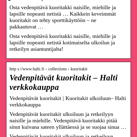
Osta vedenpitävä kuoritakki naisille, miehille ja
lapsille nopeasti netistä … Kaikkein keveimmät
kuoritakit on tehty sporttikäyttöön – ne
pakkautuvat …
Osta vedenpitävä kuoritakki naisille, miehille ja
lapsille nopeasti netistä kotimaiselta ulkoilun ja
retkeilyn asiantuntijalta!
http s://www.halti.fi › collections › kuoritakit
Vedenpitävät kuoritakit – Halti
verkkokauppa
Vedenpitävät kuoritakit | Kuoritakit ulkoiluun– Halti
verkkokauppa
Vedenpitävät kuoritakit ulkoiluun ja retkeilyyn
naisille ja miehille. Vedenpitävä kuoritakki pitää
sinut kuivana sateen yllättäessä ja se suojaa sinua …
Vedenpitävät kuoritakit ulkoiluun ja retkeilyyn