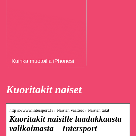
Kuinka muotoilla iPhonesi
Kuoritakit naiset
http s://www.intersport.fi › Naisten vaatteet › Naisten takit
Kuoritakit naisille laadukkaasta
valikoimasta – Intersport