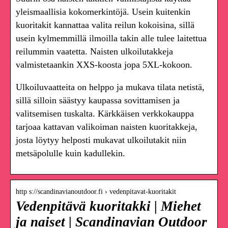
yleismaallisia kokomerkintöjä. Usein kuitenkin
kuoritakit kannattaa valita reilun kokoisina, sillä
usein kylmemmillä ilmoilla takin alle tulee laitettua
reilummin vaatetta. Naisten ulkoilutakkeja
valmistetaankin XXS-koosta jopa 5XL-kokoon.
Ulkoiluvaatteita on helppo ja mukava tilata netistä,
sillä silloin säästyy kaupassa sovittamisen ja
valitsemisen tuskalta. Kärkkäisen verkkokauppa
tarjoaa kattavan valikoiman naisten kuoritakkeja,
josta löytyy helposti mukavat ulkoilutakit niin
metsäpolulle kuin kadullekin.
http s://scandinavianoutdoor.fi › vedenpitavat-kuoritakit
Vedenpitävä kuoritakki | Miehet
ja naiset | Scandinavian Outdoor