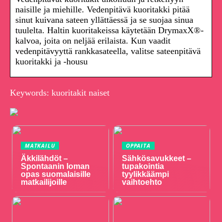
naisille ja miehille. Vedenpitävä kuoritakki pitää
sinut kuivana sateen yllättäessä ja se suojaa sinua
tuulelta. Haltin kuoritakeissa käytetään DrymaxX®-
kalvoa, joita on neljää erilaista. Kun vaadit
vedenpitävyyttä rankkasateella, valitse sateenpitävä
kuoritakki ja -housu
Keywords: kuoritakit naiset
MATKAILU
OPPAITA
Äkkilähdöt –
Sähkösavukkeet –
Spontaanin loman
tupakointia
opas suomalaisille
tyylikkäämpi
matkailijoille
vaihtoehto