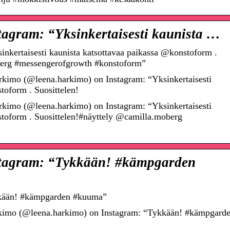
agram: “Yksinkertaisesti kaunista …
nkertaisesti kaunista katsottavaa paikassa @konstoform .
berg #messengerofgrowth #konstoform”
kimo (@leena.harkimo) on Instagram: “Yksinkertaisesti
toform . Suosittelen!
kimo (@leena.harkimo) on Instagram: “Yksinkertaisesti
stoform . Suosittelen!#näyttely @camilla.moberg
tagram: “Tykkään! #kämpgarden
kkään! #kämpgarden #kuuma”
kimo (@leena.harkimo) on Instagram: “Tykkään! #kämpgard