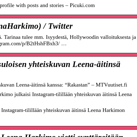
ofile with posts and stories – Picuki.com
aHarkimo) / Twitter
ä. Tarinaa tulee mm. Isyydestä, Hollywoodin valloituksesta ja
stagram.com/p/B2tHshFBxh3/ …
suloisen yhteiskuvan Leena-äitinsä
iskuvan Leena-äitinsä kanssa: “Rakastan” – MTVuutiset.fi
kimo julkaisi Instagram-tilillään yhteiskuvan äitinsä Leena
i Instagram-tilillään yhteiskuvan äitinsä Leena Harkimon