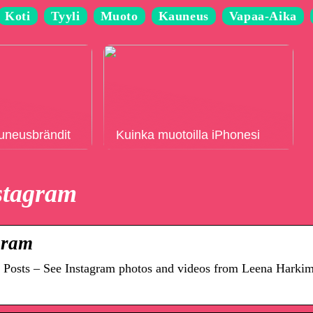
Koti
Tyyli
Muoto
Kauneus
Vapaa-Aika
auneusbrändit
Kuinka muotoilla iPhonesi
stagram
gram
 Posts – See Instagram photos and videos from Leena Harki