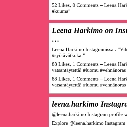
52 Likes, 0 Comments – Leena Har
#kuuma”
Leena Harkimo on Inst
…
Leena Harkimo Instagramissa : “Vih
#syötävätkukat”
88 Likes, 1 Comments – Leena Hark
vatsantäytettä! #luomu #vehnänoras
88 Likes, 1 Comments – Leena Hark
vatsantäytettä! #luomu #vehnänoras
leena.harkimo Instagra
@leena.harkimo Instagram profile wi
Explore @leena.harkimo Instagram pr