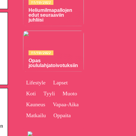
11/10/2022
Heliumilmapallojen
edut seuraaviin
juhliisi
11/10/2022
Opas
joululahjatoivotuksiin
Lifestyle
Lapset
Koti
Tyyli
Muoto
Kauneus
Vapaa-Aika
Matkailu
Oppaita
en