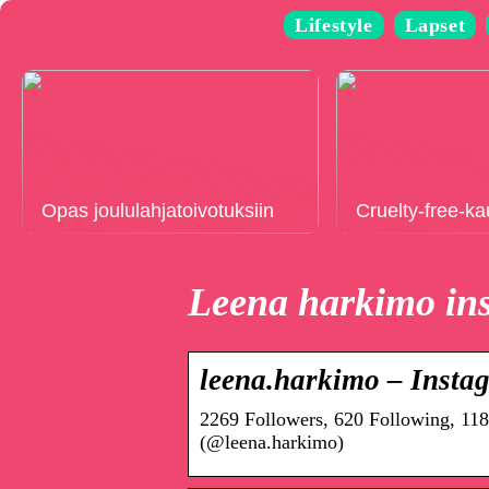
Lifestyle
Lapset
Opas joululahjatoivotuksiin
Cruelty-free-k
Leena harkimo in
leena.harkimo – Insta
2269 Followers, 620 Following, 118
(@leena.harkimo)