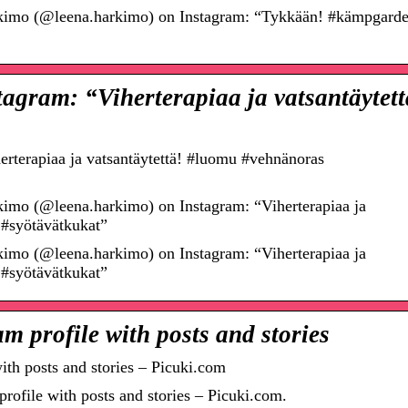
kimo (@leena.harkimo) on Instagram: “Tykkään! #kämpgard
agram: “Viherterapiaa ja vatsantäytett
erterapiaa ja vatsantäytettä! #luomu #vehnänoras
imo (@leena.harkimo) on Instagram: “Viherterapiaa ja
 #syötävätkukat”
imo (@leena.harkimo) on Instagram: “Viherterapiaa ja
 #syötävätkukat”
m profile with posts and stories
th posts and stories – Picuki.com
ofile with posts and stories – Picuki.com.