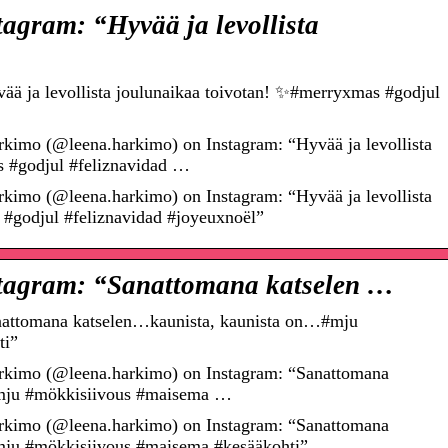
agram: “Hyvää ja levollista
ää ja levollista joulunaikaa toivotan! ✨#merryxmas #godjul
kimo (@leena.harkimo) on Instagram: “Hyvää ja levollista
s #godjul #feliznavidad …
kimo (@leena.harkimo) on Instagram: “Hyvää ja levollista
#godjul #feliznavidad #joyeuxnoël”
tagram: “Sanattomana katselen …
nattomana katselen…kaunista, kaunista on…#mju
ti”
rkimo (@leena.harkimo) on Instagram: “Sanattomana
#mju #mökkisiivous #maisema …
rkimo (@leena.harkimo) on Instagram: “Sanattomana
mju #mökkisiivous #maisema #kesääkohti”