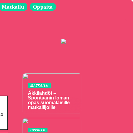
Matkailu
Oppaita
MATKAILU
Äkkilähdöt –
Spontaanin loman
opas suomalaisille
matkailijoille
mo
OPPAITA