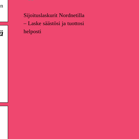
en
Sijoituslaskurit Nordnetilla
– Laske säästösi ja tuottosi
helposti
ä