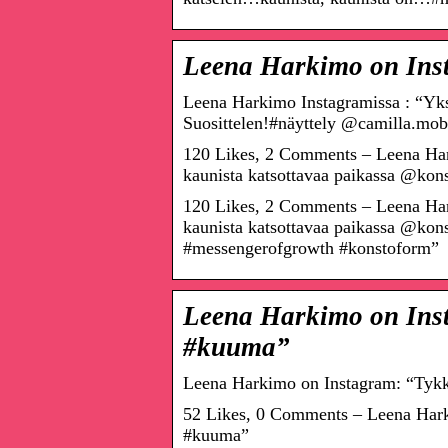
Leena Harkimo on Inst
Leena Harkimo Instagramissa : “Yksi
Suosittelen!#näyttely @camilla.mo
120 Likes, 2 Comments – Leena Har
kaunista katsottavaa paikassa @kons
120 Likes, 2 Comments – Leena Har
kaunista katsottavaa paikassa @kon
#messengerofgrowth #konstoform”
Leena Harkimo on Ins
#kuuma”
Leena Harkimo on Instagram: “Ty
52 Likes, 0 Comments – Leena Har
#kuuma”