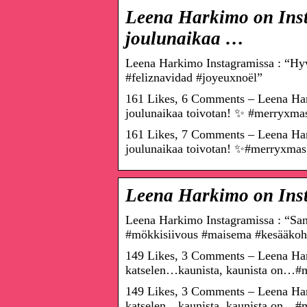
Leena Harkimo on Inst
joulunaikaa …
Leena Harkimo Instagramissa : “Hyv
#feliznavidad #joyeuxnoël”
161 Likes, 6 Comments – Leena Har
joulunaikaa toivotan! ✨ #merryxma
161 Likes, 7 Comments – Leena Har
joulunaikaa toivotan! ✨#merryxmas 
Leena Harkimo on Ins
Leena Harkimo Instagramissa : “Sa
#mökkisiivous #maisema #kesääkoh
149 Likes, 3 Comments – Leena Ha
katselen…kaunista, kaunista on…
149 Likes, 3 Comments – Leena Ha
katselen…kaunista, kaunista on…#