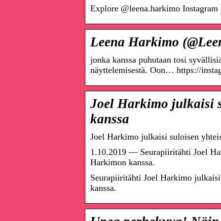
Explore @leena.harkimo Instagram pr
Leena Harkimo (@Leen
jonka kanssa puhutaan tosi syvällisi
näyttelemisestä. Oon… https://in
Joel Harkimo julkaisi 
kanssa
Joel Harkimo julkaisi suloisen yhte
1.10.2019 — Seurapiiritähti Joel Har
Harkimon kanssa.
Seurapiiritähti Joel Harkimo julkais
kanssa.