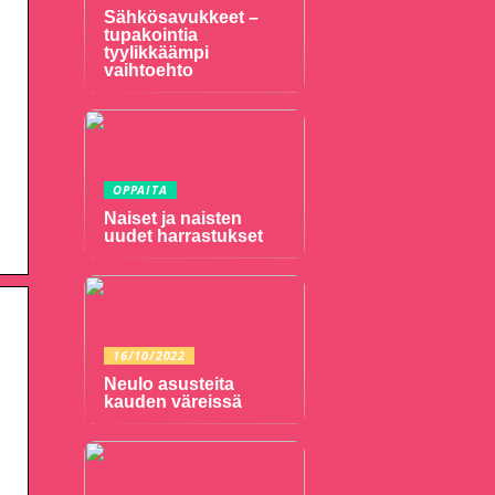
Sähkösavukkeet –
tupakointia
tyylikkäämpi
vaihtoehto
OPPAITA
Naiset ja naisten
uudet harrastukset
16/10/2022
Neulo asusteita
kauden väreissä