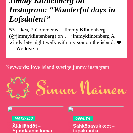
Jimmy Klintenberg on
Instagram: “Wonderful days in
Lofsdalen!”
53 Likes, 2 Comments – Jimmy Klintenberg
(@jimmyklintenberg) on … jimmyklintenberg A
windy late night walk with my son on the island. ❤️
… We love u!
Keywords: love island sverige jimmy instagram
MATKAILU
OPPAITA
Äkkilähdöt –
Sähkösavukkeet –
Spontaanin loman
tupakointia