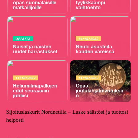
opas suomalaisille
tyylikkäämpi
matkailijoille
vaihtoehto
OPPAITA
16/10/2022
Naiset ja naisten
Neulo asusteita
uudet harrastukset
kauden väreissä
11/10/2022
11/10/2022
Heliumilmapallojen
Opas
edut seuraaviin
joululahjatoivotuksii
juhliisi
n
Sijoituslaskurit Nordnetilla – Laske säästösi ja tuottosi
helposti