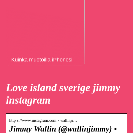
Kuinka muotoilla iPhonesi
Love island sverige jimmy
instagram
http s://www.instagram.com › wallinji…
Jimmy Wallin (@wallinjimmy) •