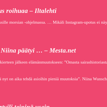
s roihuaa – Iltalehti
sille morsian -ohjelmassa. … Mikäli Instagram-upotus ei näy,
 Niina päätyi … – Mesta.net
lukierteen jälkeen elämänmuutokseen: ”Omasta sairashistorias
ä nyt on aika tehdä asioihin pieniä muutoksia”. Niina Wunsch