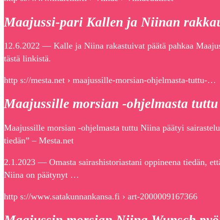
Maajussi-pari Kallen ja Niinan rakkau
12.6.2022 — Kalle ja Niina rakastuivat päätä pahkaa Maajus
tästä linkistä.
http s://mesta.net › maajussille-morsian-ohjelmasta-tuttu-…
Maajussille morsian -ohjelmasta tuttu
Maajussille morsian -ohjelmasta tuttu Niina päätyi sairaste
tiedän” – Mesta.net
2.1.2023 — Omasta sairashistoriastani oppineena tiedän, ett
Niina on päätynyt …
http s://www.satakunnankansa.fi › art-2000009167366