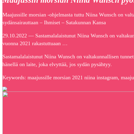
Maajussin morsian Niina Wunsch pyört
Maajussille morsian -ohjelmasta tuttu Niina Wunsch on valt
sydänsairauttaan – Ihmiset – Satakunnan Kansa
29.10.2022 — Sastamalalaistunut Niina Wunsch on valtaku
vuonna 2021 rakastuttuaan …
Sastamalalaistunut Niina Wunsch on valtakunnallisen tunnet
hänellä on laite, joka elvyttää, jos sydän pysähtyy.
Keywords: maajussille morsian 2021 niina instagram, maajus