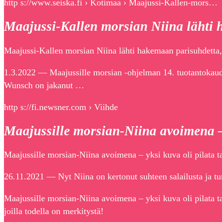
http s://www.seiska.fi › Kotimaa › Maajussi-Kallen-mors…
Maajussi-Kallen morsian Niina lähti
Maajussi-Kallen morsian Niina lähti hakemaan parisuhdetta, m
1.3.2022 — Maajussille morsian -ohjelman 14. tuotantokau
Wunsch on jakanut …
http s://fi.newsner.com › Viihde
Maajussille morsian-Niina avoimena –
Maajussille morsian-Niina avoimena – yksi kuva oli pilata
26.11.2021 — Nyt Niina on kertonut suhteen salailusta ja tun
Maajussille morsian-Niina avoimena – yksi kuva oli pilata 
joilla todella on merkitystä!