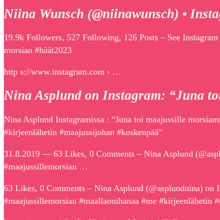
Niina Wunsch (@niinawunsch) • Insta
19.9k Followers, 527 Following, 126 Posts – See Instagr
morsian #häät2023
http s://www.instagram.com › …
Nina Asplund on Instagram: “Juna to
Nina Asplund Instagramissa : “Juna toi maajussille morsi
#kirjeenlähetin #maajussijohan #koskenpää”
31.8.2019 — 63 Likes, 0 Comments – Nina Asplund (@asplu
#maajussillemorsian …
63 Likes, 0 Comments – Nina Asplund (@asplundnina) on I
#maajussillemorsian #maallaonihanaa #me #kirjeenlähetin 