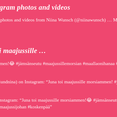
gram photos and videos
am photos and videos from Niina Wunsch (@niinawunsch) … M
i maajussille …
ammen!😂 #jämsänseutu #maajussillemorsian #maallaonihanaa
ndnina) on Instagram: “Juna toi maajussille morsiammen! #
nstagram: “Juna toi maajussille morsiammen!😂 #jämsänseut
#maajussijohan #koskenpää”