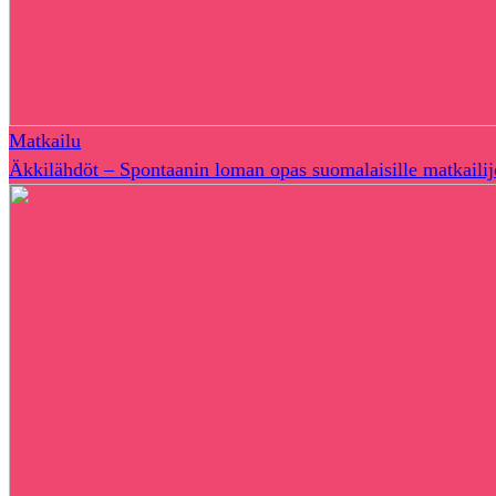
Matkailu
Äkkilähdöt – Spontaanin loman opas suomalaisille matkailij