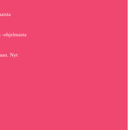
aista
 -ohjelmasta
taan. Nyt