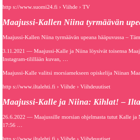
http s://www.suomi24.fi › Viihde › TV
Maajussi-Kallen Niina tyrmäävän up
Maajussi-Kallen Niina tyrmäävän upeana hääpuvussa – Tämä
3.11.2021 — Maajussi-Kalle ja Niina löysivät toisensa Maa
Instagram-tilillään kuvan, …
Maajussi-Kalle valitsi morsiamekseen opiskelija Niinan Maa
http s://www.iltalehti.fi › Viihde › Viihdeuutiset
Maajussi-Kalle ja Niina: Kihlat! – Ilta
26.6.2022 — Maajussille morsian ohjelmasta tutut Kalle ja 
17:56 …
http s://www.iltalehti.fi › Viihde › Viihdeuutiset