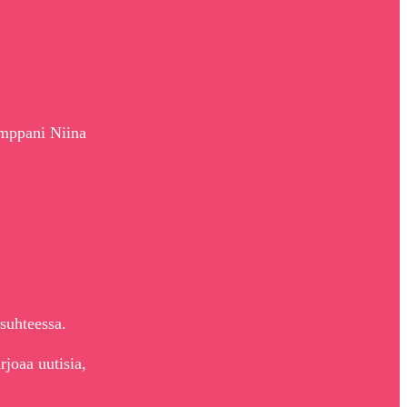
umppani Niina
asuhteessa.
joaa uutisia,