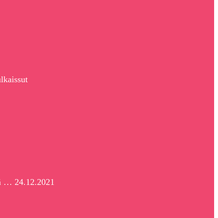
lkaissut
ää … 24.12.2021