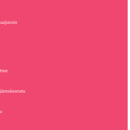
aajussin
 #me
jämsänseutu
u