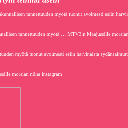
yili teininä usein
akunnallisen tunnettuuden myötä tuonut avoimesti esiin harvin
nnallisen tunnettuuden myötä … MTV3:n Maajussille morsian
tuuden myötä tuonut avoimesti esiin harvinaista sydänsairaut
sille morsian niina instagram