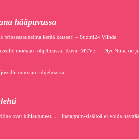
eana hääpuvussa
 prinsessaunelma kerää katseet! – Suomi24 Viihde
jussille morsian -ohjelmassa. Kuva: MTV3 … Nyt Niina on ju
jussille morsian -ohjelmassa.
lehti
Niina ovat kihlautuneet. … Instagram-sisältöä ei voida näytt