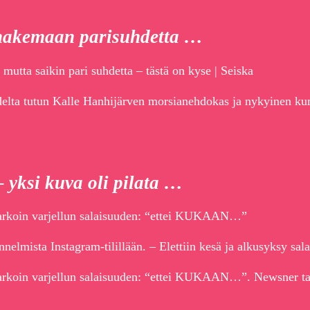
 hakemaan parisuhdetta …
utta saikin pari suhdetta – tästä on kyse | Seiska
delta tutun Kalle Hanhijärven morsianehdokas ja nykyinen k
 yksi kuva oli pilata …
 tarkoin varjellun salaisuuden: “ettei KUKAAN…”
nelmista Instagram-tilillään. – Elettiin kesä ja alkusyksy sal
tarkoin varjellun salaisuuden: “ettei KUKAAN…”. Newsner tar