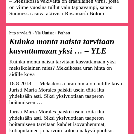
– Meksikossa väkivalta on eräänlainen virus, josta
on viime vuosina tullut vain tappavampi, sanoo
Suomessa asuva aktivisti Rosamaría Bolom.
http s://yle.fi › Yle Uutiset › Perheet
Kuinka monta naista tarvitaan
kasvattamaan yksi … – YLE
Kuinka monta naista tarvitaan kasvattamaan yksi
meksikolainen mies? Meksikossa uran hinta on
äidille kova
18.8.2018 — Meksikossa uran hinta on äidille kova.
Juristi Maria Morales paiskii usein töitä ilta
yhdeksään asti. Siksi yksivuotiaan taaperon
hoitamiseen …
Juristi Maria Morales paiskii usein töitä ilta
yhdeksään asti. Siksi yksivuotiaan taaperon
hoitamiseen tarvitaan kahdet isovanhemmat,
kotiapulainen ja harvoin kotona näkyvä puoliso.