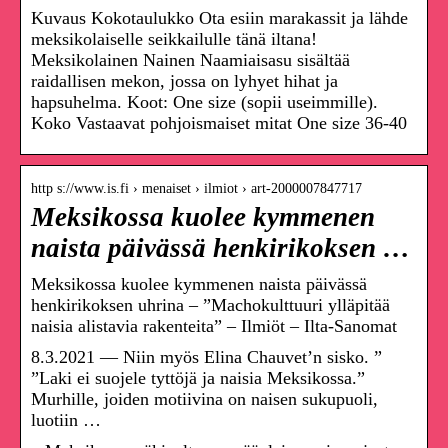
Kuvaus Kokotaulukko Ota esiin marakassit ja lähde
meksikolaiselle seikkailulle tänä iltana!
Meksikolainen Nainen Naamiaisasu sisältää
raidallisen mekon, jossa on lyhyet hihat ja
hapsuhelma. Koot: One size (sopii useimmille).
Koko Vastaavat pohjoismaiset mitat One size 36-40
http s://www.is.fi › menaiset › ilmiot › art-2000007847717
Meksikossa kuolee kymmenen
naista päivässä henkirikoksen …
Meksikossa kuolee kymmenen naista päivässä
henkirikoksen uhrina – ”Machokulttuuri ylläpitää
naisia alistavia rakenteita” – Ilmiöt – Ilta-Sanomat
8.3.2021 — Niin myös Elina Chauvet’n sisko. ”
”Laki ei suojele tyttöjä ja naisia Meksikossa.”
Murhille, joiden motiivina on naisen sukupuoli,
luotiin …