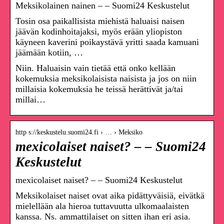
Meksikolainen nainen – – Suomi24 Keskustelut
Tosin osa paikallisista miehistä haluaisi naisen
jäävän kodinhoitajaksi, myös erään yliopiston
käyneen kaverini poikaystävä yritti saada kamuani
jäämään kotiin, …
Niin. Haluaisin vain tietää että onko kellään
kokemuksia meksikolaisista naisista ja jos on niin
millaisia kokemuksia he teissä herättivät ja/tai
millai…
http s://keskustelu.suomi24.fi › … › Meksiko
mexicolaiset naiset? – – Suomi24
Keskustelut
mexicolaiset naiset? – – Suomi24 Keskustelut
Meksikolaiset naiset ovat aika pidättyväisiä, eivätkä
mielellään ala hieroa tuttavuutta ulkomaalaisten
kanssa. Ns. ammattilaiset on sitten ihan eri asia.