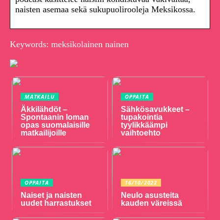
naisten asemaa sekä sukupuolirooleja Meksikossa.
Keywords: meksikolainen nainen
MATKAILU
OPPAITA
Äkkilähdöt –
Sähkösavukkeet –
Spontaanin loman
tupakointia
opas suomalaisille
tyylikkäämpi
matkailijoille
vaihtoehto
OPPAITA
16/10/2022
Naiset ja naisten
Neulo asusteita
uudet harrastukset
kauden väreissä