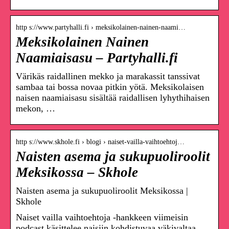
http s://www.partyhalli.fi › meksikolainen-nainen-naami…
Meksikolainen Nainen
Naamiaisasu – Partyhalli.fi
Värikäs raidallinen mekko ja marakassit tanssivat
sambaa tai bossa novaa pitkin yötä. Meksikolaisen
naisen naamiaisasu sisältää raidallisen lyhythihaisen
mekon, …
http s://www.skhole.fi › blogi › naiset-vailla-vaihtoehtoj…
Naisten asema ja sukupuoliroolit
Meksikossa – Skhole
Naisten asema ja sukupuoliroolit Meksikossa |
Skhole
Naiset vailla vaihtoehtoja -hankkeen viimeisin
podcast käsittelee naisiin kohdistuvaa väkivaltaa,