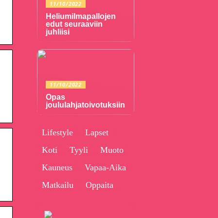
11/10/2022
Heliumilmapallojen
edut seuraaviin
juhliisi
11/10/2022
Opas
joululahjatoivotuksiin
Lifestyle
Lapset
Koti
Tyyli
Muoto
Kauneus
Vapaa-Aika
Matkailu
Oppaita