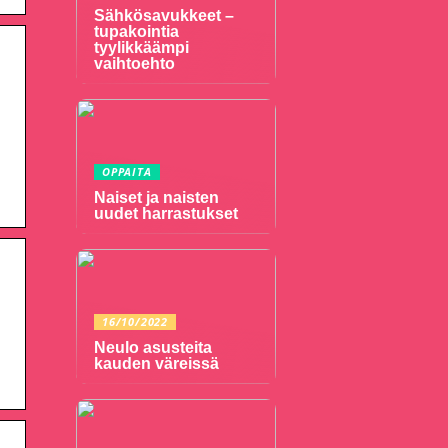
Sähkösavukkeet –
tupakointia
tyylikkäämpi
vaihtoehto
OPPAITA
Naiset ja naisten
uudet harrastukset
16/10/2022
Neulo asusteita
kauden väreissä