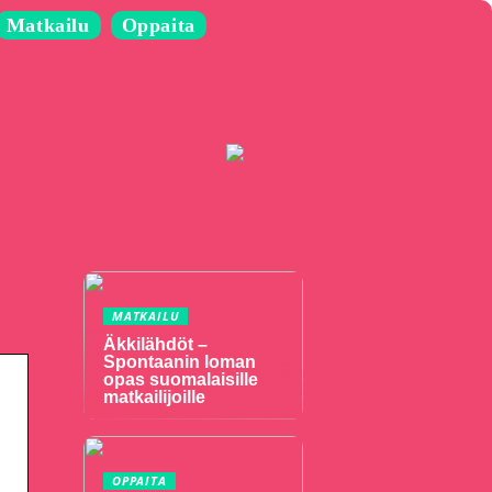
Matkailu
Oppaita
MATKAILU
Äkkilähdöt –
Spontaanin loman
opas suomalaisille
matkailijoille
OPPAITA