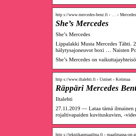
http s://www.mercedes-benz.fi › … › Mercede
She’s Mercedes
She’s Mercedes
Lippalakki Musta Mercedes Tähti. 2
hälytysajoneuvot boxi … Naisten Po
She’s Mercedes on vaikuttajayhteisö,
http s://www.iltalehti.fi › Uutiset › Kotimaa
Räppäri Mercedes Bent
Iltalehti
27.11.2019 — Lataa tämä ilmainen 
rojaltivapaiden kuvituskuvien, -vid
http s://tekniikanmaailma.fi › maailmassa-on-