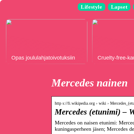
Lifestyle
Lapset
Opas joululahjatoivotuksiin
Cruelty-free-k
Mercedes nainen
http s://fi.wikipedia.org › wiki › Mercedes_(et
Mercedes (etunimi) – 
Mercedes on naisen etunimi: Merced
kuningasperheen jäsen; Mercedes de