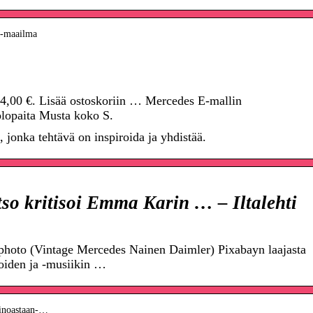
s-maailma
4,00 €. Lisää ostoskoriin … Mercedes E-mallin
lopaita Musta koko S.
 jonka tehtävä on inspiroida ja yhdistää.
so kritisoi Emma Karin … – Iltalehti
photo (Vintage Mercedes Nainen Daimler) Pixabayn laajasta
eoiden ja -musiikin …
ainoastaan-…