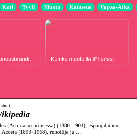
Koti
Tyyli
Muoto
Kauneus
Vapaa-Aika
auneusbrändit
Kuinka muotoilla iPhonesi
unimi)
Wikipedia
es (Asturiasin prinsessa) (1880–1904), espanjalainen
 Acosta (1893–1968), runoilija ja …