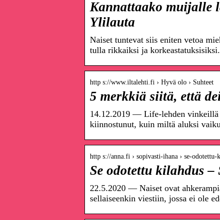
Kannattaako muijalle la
Ylilauta
Naiset tuntevat siis eniten vetoa mie
tulla rikkaiksi ja korkeastatuksisik
http s://www.iltalehti.fi › Hyvä olo › Suhteet
5 merkkiä siitä, että d
14.12.2019 — Life-lehden vinkeillä 
kiinnostunut, kuin miltä aluksi vaiku
http s://anna.fi › sopivasti-ihana › se-odotettu-
Se odotettu kilahdus –
22.5.2020 — Naiset ovat ahkerampia
sellaiseenkin viestiin, jossa ei ole 