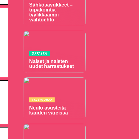
Sähkösavukkeet –
tupakointia
tyylikkäämpi
vaihtoehto
OPPAITA
Naiset ja naisten
uudet harrastukset
16/10/2022
Neulo asusteita
kauden väreissä