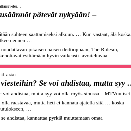
tallaiset-dei…
ailusäännöt pätevät nykyään! –
itään suhteen saattamiseksi alkuun. … Kun vastaat, älä koska
 putkeen ennen …
n noudattavan jokaisen naisen deittioppaan, The Rulesin,
ehottavat esittämään hyvin vaikeasti tavoiteltavaa.
eitti-vastaa…
 viesteihin? Se voi ahdistaa, mutta syy
Se voi ahdistaa, mutta syy voi olla myös sinussa – MTVuutiset.
lla raastavaa, mutta heti ei kannata ajatella sitä … koska
pputulokseen, …
s se ahdistaa, kannattaa pyrkiä muuttamaan omaa