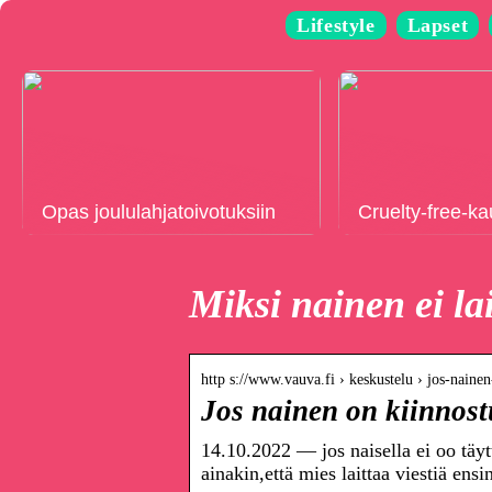
Lifestyle
Lapset
Opas joululahjatoivotuksiin
Cruelty-free-k
Miksi nainen ei lai
http s://www.vauva.fi › keskustelu › jos-naine
Jos nainen on kiinnostu
14.10.2022 — jos naisella ei oo täy
ainakin,että mies laittaa viestiä ens