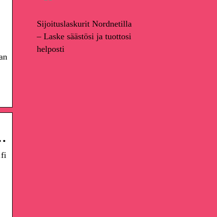
Sijoituslaskurit Nordnetilla
– Laske säästösi ja tuottosi
helposti
an
 …
fi