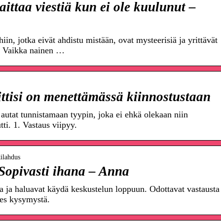
ittaa viestiä kun ei ole kuulunut –
hiin, jotka eivät ahdistu mistään, ovat mysteerisiä ja yrittävät
si. Vaikka nainen …
eittisi on menettämässä kiinnostustaan
autat tunnistamaan tyypin, joka ei ehkä olekaan niin
tti. 1. Vastaus viipyy.
kilahdus
 Sopivasti ihana – Anna
 ja haluavat käydä keskustelun loppuun. Odottavat vastausta
edes kysymystä.