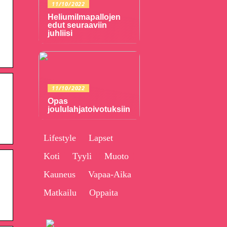
11/10/2022
Heliumilmapallojen
edut seuraaviin
juhliisi
11/10/2022
Opas
joululahjatoivotuksiin
Lifestyle
Lapset
Koti
Tyyli
Muoto
Kauneus
Vapaa-Aika
Matkailu
Oppaita