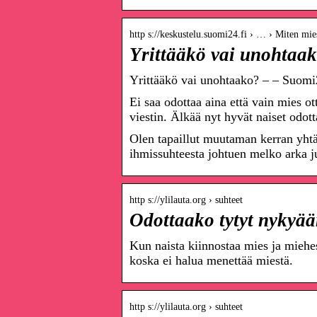
http s://keskustelu.suomi24.fi › … › Miten mie
Yrittääkö vai unohtaa
Yrittääkö vai unohtaako? – – Suomi
Ei saa odottaa aina että vain mies ot
viestin. Älkää nyt hyvät naiset o
Olen tapaillut muutaman kerran yhtä
ihmissuhteesta johtuen melko arka j
http s://ylilauta.org › suhteet
Odottaako tytyt nykyään
Kun naista kiinnostaa mies ja miehest
koska ei halua menettää miestä.
http s://ylilauta.org › suhteet