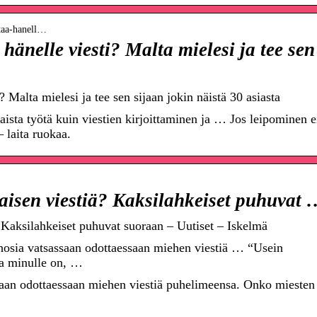
ttaa-hanell…
hänelle viesti? Malta mielesi ja tee sen
? Malta mielesi ja tee sen sijaan jokin näistä 30 asiasta
ista työtä kuin viestien kirjoittaminen ja … Jos leipominen e
 laita ruokaa.
aisen viestiä? Kaksilahkeiset puhuvat
? Kaksilahkeiset puhuvat suoraan – Uutiset – Iskelmä
osia vatsassaan odottaessaan miehen viestiä … “Usein
taa minulle on, …
saan odottaessaan miehen viestiä puhelimeensa. Onko miesten