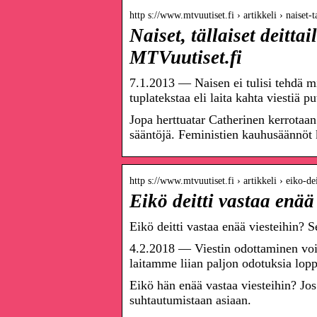
http s://www.mtvuutiset.fi › artikkeli › naiset-
Naiset, tällaiset deitt
MTVuutiset.fi
7.1.2013 — Naisen ei tulisi tehdä m
tuplatekstaa eli laita kahta viestiä
Jopa herttuatar Catherinen kerrotaa
sääntöjä. Feministien kauhusäännöt k
http s://www.mtvuutiset.fi › artikkeli › eiko-d
Eikö deitti vastaa enää
Eikö deitti vastaa enää viesteihin? 
4.2.2018 — Viestin odottaminen voi o
laitamme liian paljon odotuksia lo
Eikö hän enää vastaa viesteihin? Jo
suhtautumistaan asiaan.