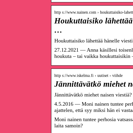
http s://www.nainen.com › houkuttaisiko-lahe
Houkuttaisiko lähettää 
…
Houkuttaisiko lähettää hänelle viesti
27.12.2021 — Anna käsillesi toisenla
houkuta – tai vaikka houkuttaisikin –
http s://www.iskelma.fi › uutiset › viihde
Jännittävätkö miehet n
Jännittävätkö miehet naisen viestiä
4.5.2016 — Moni nainen tuntee perh
ajattelen, että syy miksi hän ei vas
Moni nainen tuntee perhosia vatsas
laita samoin?