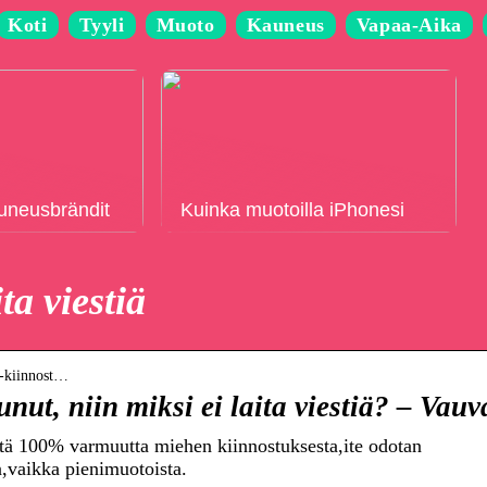
Koti
Tyyli
Muoto
Kauneus
Vapaa-Aika
auneusbrändit
Kuinka muotoilla iPhonesi
ta viestiä
n-kiinnost…
nut, niin miksi ei laita viestiä? – Vauv
ttä 100% varmuutta miehen kiinnostuksesta,ite odotan
in,vaikka pienimuotoista.