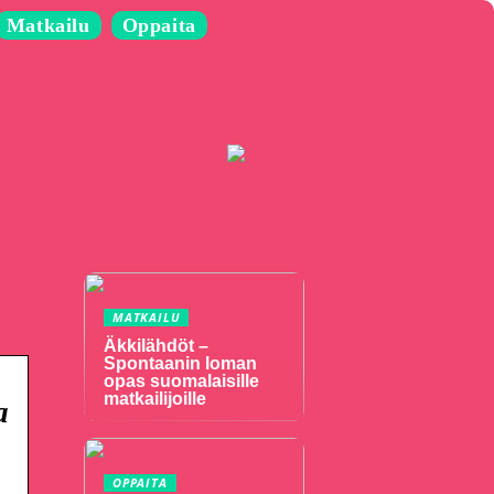
Matkailu
Oppaita
MATKAILU
Äkkilähdöt –
Spontaanin loman
opas suomalaisille
matkailijoille
a
OPPAITA