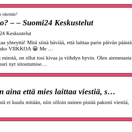
s isketään?
ko? – – Suomi24 Keskustelut
24 Keskustelut
taa yhteyttä! Mitä siinä häviää, että laittaa parin päivän päästä
dottako VIIKKOA 😀 Me …
 miestä, on ollut tosi kivaa ja viihdyn hyvin. Olen aiemmasta
uuri nyt sitoutumise…
 aina että mies laittaa viestiä, s…
ä ei kuulu mitään, niin silloin nainen pistää pakosti viestiä,