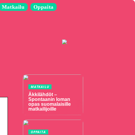
Matkailu
Oppaita
MATKAILU
Äkkilähdöt –
Spontaanin loman
opas suomalaisille
matkailijoille
OPPAITA