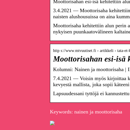
Moottorisahan esi-isä kehitettiin al
3.4.2021 — Moottorisaha kehitettii
naisten alushousuissa on aina kumm
Moottorisaha kehitettiin alun perin
nykyisen puunkaatovälineen kaltain
http s://www.mtvuutiset.fi › artikkeli › tata-et
Moottorisahan esi-isä k
Kolumni: Nainen ja moottorisaha | I
7.4.2021 — Voisin myös kirjoittaa ko
kevyestä mallista, joka sopii käteeni
Lapsuudessani tyttöjä ei kannustettu
Keywords: nainen ja moottorisaha