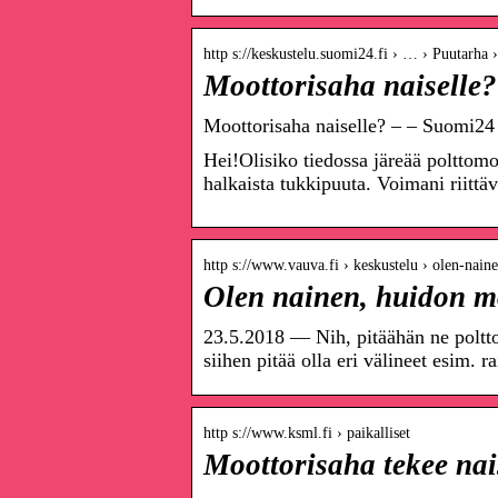
http s://keskustelu.suomi24.fi › … › Puutarha 
Moottorisaha naiselle?
Moottorisaha naiselle? – – Suomi24
Hei!Olisiko tiedossa järeää polttomo
halkaista tukkipuuta. Voimani riit
http s://www.vauva.fi › keskustelu › olen-na
Olen nainen, huidon m
23.5.2018 — Nih, pitäähän ne poltt
siihen pitää olla eri välineet esim. r
http s://www.ksml.fi › paikalliset
Moottorisaha tekee na