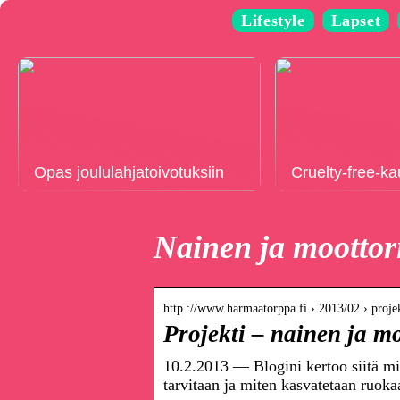
Lifestyle
Lapset
Opas joululahjatoivotuksiin
Cruelty-free-k
Nainen ja moottor
http ://www.harmaatorppa.fi › 2013/02 › proj
Projekti – nainen ja m
10.2.2013 — Blogini kertoo siitä mit
tarvitaan ja miten kasvatetaan ruoka