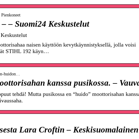
› Pienkoneet
 – – Suomi24 Keskustelut
 Keskustelut
ottorisahaa naisen käyttöön kevytkäynnistyksellä, jolla voisi
tävät STIHL 192 käyn…
inen-huidon…
oottorisahan kanssa pusikossa. – Vauv
opuut tehdä! Mutta pusikossa en “huido” moottorisahan kanss
aivaussaha.
isesta Lara Croftin – Keskisuomalainen