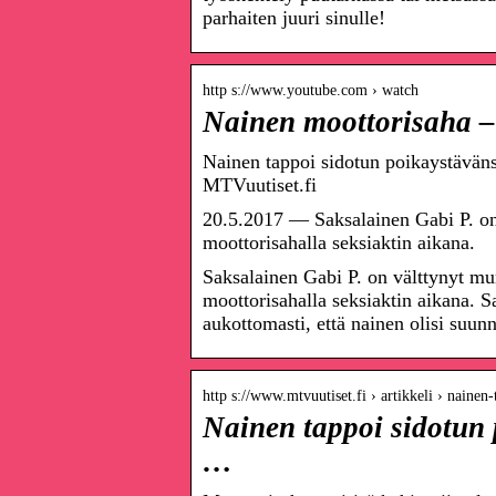
parhaiten juuri sinulle!
http s://www.youtube.com › watch
Nainen moottorisaha 
Nainen tappoi sidotun poikaystäväns
MTVuutiset.fi
20.5.2017 — Saksalainen Gabi P. on
moottorisahalla seksiaktin aikana.
Saksalainen Gabi P. on välttynyt m
moottorisahalla seksiaktin aikana. 
aukottomasti, että nainen olisi suun
http s://www.mtvuutiset.fi › artikkeli › naine
Nainen tappoi sidotun 
…