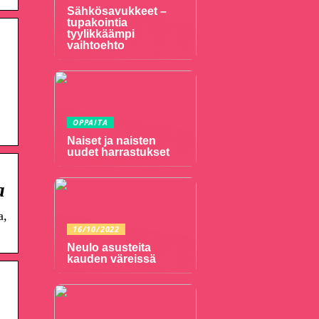
Sähkösavukkeet –
tupakointia
tyylikkäämpi
vaihtoehto
OPPAITA
Naiset ja naisten
uudet harrastukset
a
a,
16/10/2022
Neulo asusteita
kauden väreissä