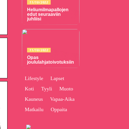
11/10/2022
Heliumilmapallojen
edut seuraaviin
juhliisi
11/10/2022
Opas
joululahjatoivotuksiin
Lifestyle
Lapset
Koti
Tyyli
Muoto
Kauneus
Vapaa-Aika
n
Matkailu
Oppaita
n
i