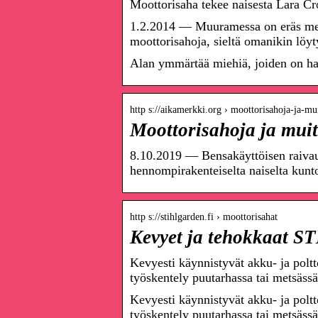
Moottorisaha tekee naisesta Lara Cr
1.2.2014 — Muuramessa on eräs mesta
moottorisahoja, sieltä omanikin löy
Alan ymmärtää miehiä, joiden on haal
http s://aikamerkki.org › moottorisahoja-ja-m
Moottorisahoja ja muit
8.10.2019 — Bensakäyttöisen raivau
hennompirakenteiselta naiselta kun
http s://stihlgarden.fi › moottorisahat
Kevyet ja tehokkaat S
Kevyesti käynnistyvät akku- ja poltt
työskentely puutarhassa tai metsä
Kevyesti käynnistyvät akku- ja poltt
työskentely puutarhassa tai metsäss