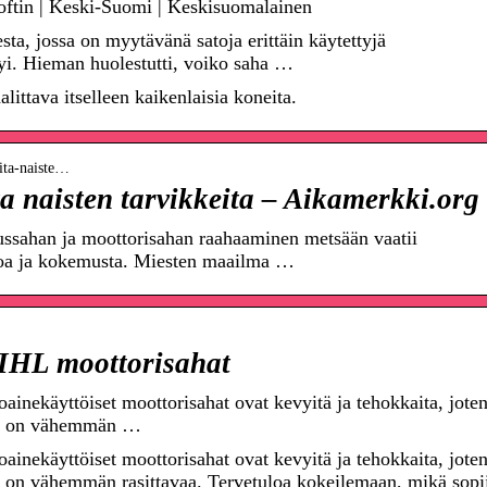
oftin | Keski-Suomi | Keskisuomalainen
, jossa on myytävänä satoja erittäin käytettyjä
tyi. Hieman huolestutti, voiko saha …
ittava itselleen kaikenlaisia koneita.
uita-naiste…
a naisten tarvikkeita – Aikamerkki.org
ssahan ja moottorisahan raahaaminen metsään vaatii
toa ja kokemusta. Miesten maailma …
TIHL moottorisahat
oainekäyttöiset moottorisahat ovat kevyitä ja tehokkaita, jote
ssä on vähemmän …
oainekäyttöiset moottorisahat ovat kevyitä ja tehokkaita, jote
ä on vähemmän rasittavaa. Tervetuloa kokeilemaan, mikä sopi