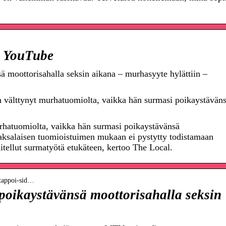
– YouTube
ä moottorisahalla seksin aikana – murhasyyte hylättiin –
 välttynyt murhatuomiolta, vaikka hän surmasi poikaystävän
urhatuomiolta, vaikka hän surmasi poikaystävänsä
Saksalaisen tuomioistuimen mukaan ei pystytty todistamaan
nitellut surmatyötä etukäteen, kertoo The Local.
n-tappoi-sid…
poikaystävänsä moottorisahalla seksin