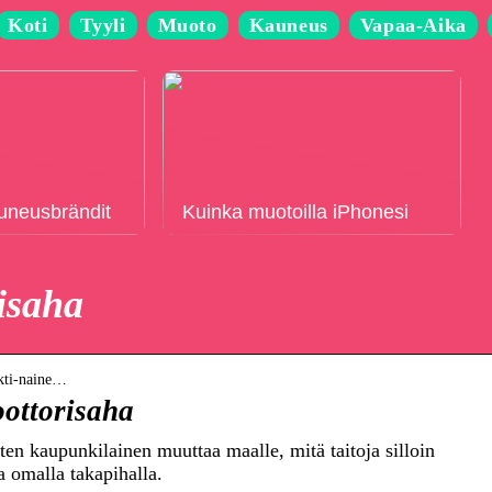
Koti
Tyyli
Muoto
Kauneus
Vapaa-Aika
auneusbrändit
Kuinka muotoilla iPhonesi
isaha
ekti-naine…
oottorisaha
en kaupunkilainen muuttaa maalle, mitä taitoja silloin
a omalla takapihalla.