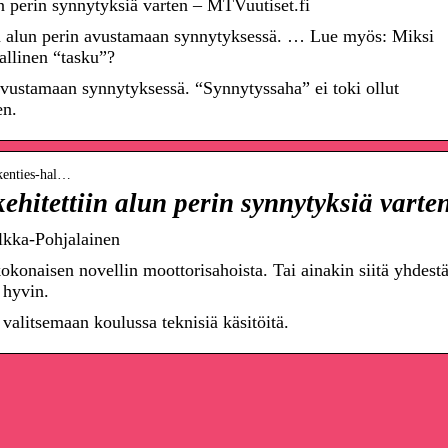
un perin synnytyksiä varten – MTVuutiset.fi
n alun perin avustamaan synnytyksessä. … Lue myös: Miksi
allinen “tasku”?
 avustamaan synnytyksessä. “Synnytyssaha” ei toki ollut
en.
-kenties-hal…
ehitettiin alun perin synnytyksiä varte
lkka-Pohjalainen
konaisen novellin moottorisahoista. Tai ainakin siitä yhdest
 hyvin.
 valitsemaan koulussa teknisiä käsitöitä.