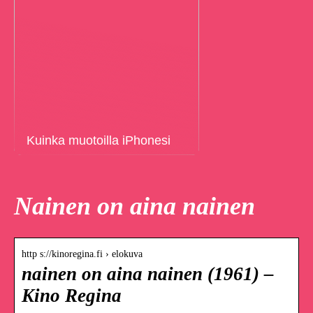
Kuinka muotoilla iPhonesi
Nainen on aina nainen
http s://kinoregina.fi › elokuva
nainen on aina nainen (1961) –
Kino Regina