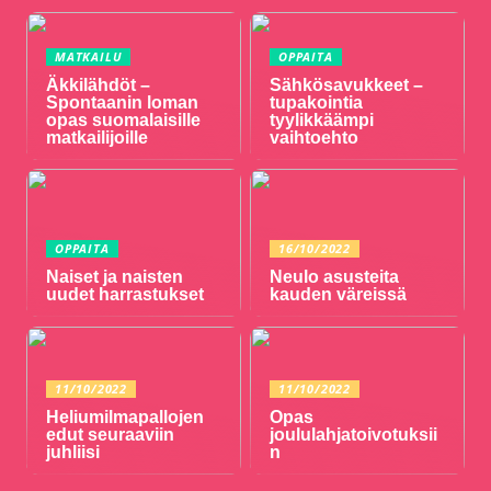
MATKAILU
OPPAITA
Äkkilähdöt –
Sähkösavukkeet –
Spontaanin loman
tupakointia
opas suomalaisille
tyylikkäämpi
matkailijoille
vaihtoehto
OPPAITA
16/10/2022
Naiset ja naisten
Neulo asusteita
uudet harrastukset
kauden väreissä
11/10/2022
11/10/2022
Heliumilmapallojen
Opas
edut seuraaviin
joululahjatoivotuksii
juhliisi
n