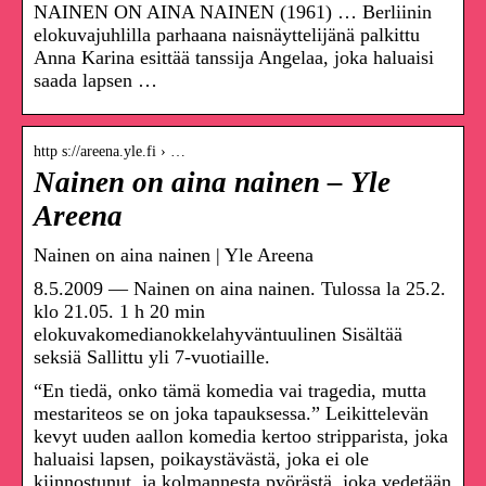
NAINEN ON AINA NAINEN (1961) … Berliinin
elokuvajuhlilla parhaana naisnäyttelijänä palkittu
Anna Karina esittää tanssija Angelaa, joka haluaisi
saada lapsen …
http s://areena.yle.fi › …
Nainen on aina nainen – Yle
Areena
Nainen on aina nainen | Yle Areena
8.5.2009 — Nainen on aina nainen. Tulossa la 25.2.
klo 21.05. 1 h 20 min
elokuvakomedianokkelahyväntuulinen Sisältää
seksiä Sallittu yli 7-vuotiaille.
“En tiedä, onko tämä komedia vai tragedia, mutta
mestariteos se on joka tapauksessa.” Leikittelevän
kevyt uuden aallon komedia kertoo stripparista, joka
haluaisi lapsen, poikaystävästä, joka ei ole
kiinnostunut, ja kolmannesta pyörästä, joka vedetään