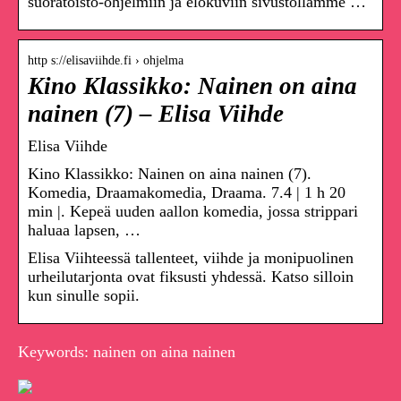
suoratoisto-ohjelmiin ja elokuviin sivustollamme …
http s://elisaviihde.fi › ohjelma
Kino Klassikko: Nainen on aina
nainen (7) – Elisa Viihde
Elisa Viihde
Kino Klassikko: Nainen on aina nainen (7).
Komedia, Draamakomedia, Draama. 7.4 | 1 h 20
min |. Kepeä uuden aallon komedia, jossa strippari
haluaa lapsen, …
Elisa Viihteessä tallenteet, viihde ja monipuolinen
urheilutarjonta ovat fiksusti yhdessä. Katso silloin
kun sinulle sopii.
Keywords: nainen on aina nainen