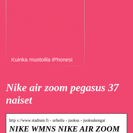
Kuinka muotoilla iPhonesi
Nike air zoom pegasus 37
naiset
http s://www.stadium.fi › urheilu › juoksu › juoksukengat
NIKE WMNS NIKE AIR ZOOM