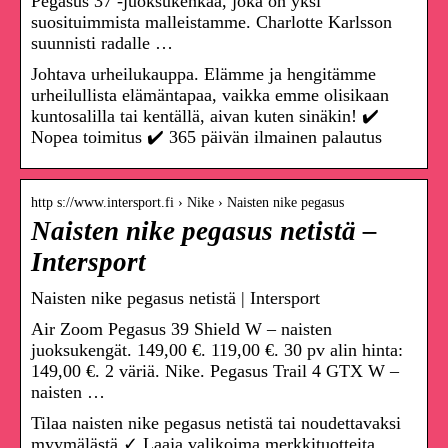
Pegasus 37 -juoksukenkää, joka on yksi
suosituimmista malleistamme. Charlotte Karlsson
suunnisti radalle …
Johtava urheilukauppa. Elämme ja hengitämme
urheilullista elämäntapaa, vaikka emme olisikaan
kuntosalilla tai kentällä, aivan kuten sinäkin! ✔️
Nopea toimitus ✔️ 365 päivän ilmainen palautus
http s://www.intersport.fi › Nike › Naisten nike pegasus
Naisten nike pegasus netistä –
Intersport
Naisten nike pegasus netistä | Intersport
Air Zoom Pegasus 39 Shield W – naisten
juoksukengät. 149,00 €. 119,00 €. 30 pv alin hinta:
149,00 €. 2 väriä. Nike. Pegasus Trail 4 GTX W –
naisten …
Tilaa naisten nike pegasus netistä tai noudettavaksi
myymälästä ✓ Laaja valikoima merkkituotteita.