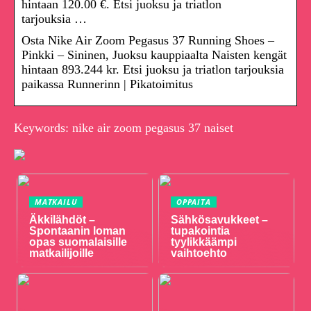
hintaan 120.00 €. Etsi juoksu ja triatlon
tarjouksia …
Osta Nike Air Zoom Pegasus 37 Running Shoes –
Pinkki – Sininen, Juoksu kauppiaalta Naisten kengät
hintaan 893.244 kr. Etsi juoksu ja triatlon tarjouksia
paikassa Runnerinn | Pikatoimitus
Keywords: nike air zoom pegasus 37 naiset
MATKAILU
OPPAITA
Äkkilähdöt –
Sähkösavukkeet –
Spontaanin loman
tupakointia
opas suomalaisille
tyylikkäämpi
matkailijoille
vaihtoehto