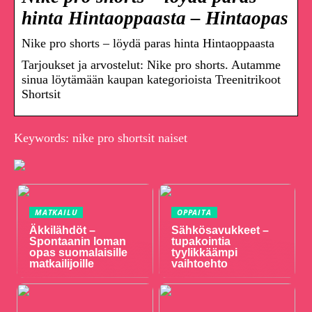
hinta Hintaoppaasta – Hintaopas
Nike pro shorts – löydä paras hinta Hintaoppaasta
Tarjoukset ja arvostelut: Nike pro shorts. Autamme
sinua löytämään kaupan kategorioista Treenitrikoot
Shortsit
Keywords: nike pro shortsit naiset
MATKAILU
OPPAITA
Äkkilähdöt –
Sähkösavukkeet –
Spontaanin loman
tupakointia
opas suomalaisille
tyylikkäämpi
matkailijoille
vaihtoehto