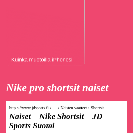
Kuinka muotoilla iPhonesi
Nike pro shortsit naiset
http s://www.jdsports.fi › … › Naisten vaatteet › Shortsit
Naiset – Nike Shortsit – JD
Sports Suomi