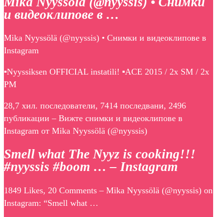
Mika Nyyssölä (@nyyssis) • Снимки
и видеоклипове в …
Mika Nyyssölä (@nyyssis) • Снимки и видеоклипове в
Instagram
▪️Nyyssiksen OFFICIAL instatili! ▪️ACE 2015 / 2x SM / 2x
PM
28,7 хил. последователи, 7414 последвани, 2496
публикации – Вижте снимки и видеоклипове в
Instagram от Mika Nyyssölä (@nyyssis)
Smell what The Nyyz is cooking!!!
#nyyssis #boom … – Instagram
1849 Likes, 20 Comments – Mika Nyyssölä (@nyyssis) on
Instagram: “Smell what …