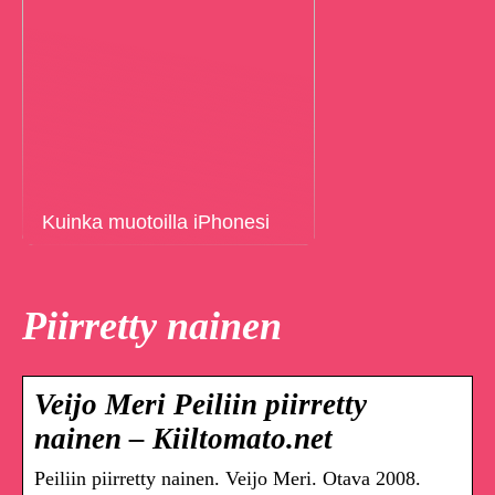
Kuinka muotoilla iPhonesi
Piirretty nainen
Veijo Meri Peiliin piirretty
nainen – Kiiltomato.net
Peiliin piirretty nainen. Veijo Meri. Otava 2008.