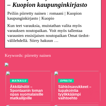
– Kuopion kaupunginkirjasto
Peiliin piirretty nainen : romaani | Kuopion
kaupunginkirjasto | Kuopio
Kun teet varauksia, muistathan valita myös
varauksen noutopaikan. Voit myös tallentaa
varausten ensisijaisen noutopaikan Omat tiedot-
välilehdellä. Siirry hakuun …
Keywords: piirretty nainen
MATKAILU
OPPAITA
Äkkilähdöt –
Sähkösavukkeet –
Spontaanin loman
tupakointia
opas suomalaisille
tyylikkäämpi
matkailijoille
vaihtoehto