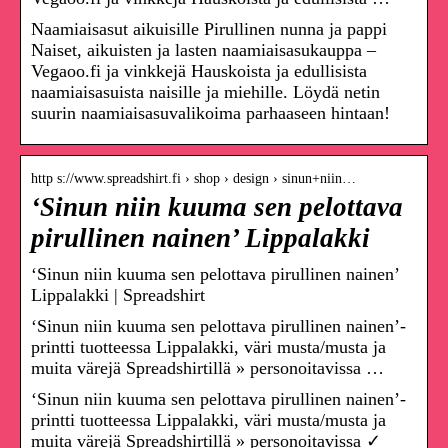
Naamiaisasut aikuisille Pirullinen nunna ja pappi
Naiset, aikuisten ja lasten naamiaisasukauppa –
Vegaoo.fi ja vinkkejä Hauskoista ja edullisista
naamiaisasuista naisille ja miehille. Löydä netin
suurin naamiaisasuvalikoima parhaaseen hintaan!
http s://www.spreadshirt.fi › shop › design › sinun+niin…
‘Sinun niin kuuma sen pelottava
pirullinen nainen’ Lippalakki
‘Sinun niin kuuma sen pelottava pirullinen nainen’
Lippalakki | Spreadshirt
‘Sinun niin kuuma sen pelottava pirullinen nainen’-
printti tuotteessa Lippalakki, väri musta/musta ja
muita värejä Spreadshirtillä » personoitavissa …
‘Sinun niin kuuma sen pelottava pirullinen nainen’-
printti tuotteessa Lippalakki, väri musta/musta ja
muita värejä Spreadshirtillä » personoitavissa ✓