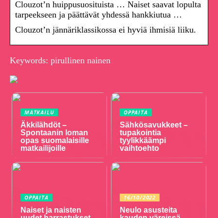
Clouzot’n huippusuosituista … Naiset saavat lopulta
tarpeekseen ja päättävät yhdessä hankkiutua …
Clouzot’n jännäriklassikossa ei hyviä ihmisiä liiku.
Keywords: pirullinen nainen
MATKAILU
OPPAITA
Äkkilähdöt –
Sähkösavukkeet –
Spontaanin loman
tupakointia
opas suomalaisille
tyylikkäämpi
matkailijoille
vaihtoehto
OPPAITA
16/10/2022
Naiset ja naisten
Neulo asusteita
uudet harrastukset
kauden väreissä