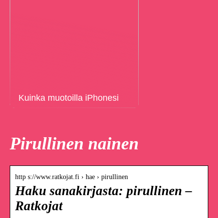
Kuinka muotoilla iPhonesi
Pirullinen nainen
http s://www.ratkojat.fi › hae › pirullinen
Haku sanakirjasta: pirullinen –
Ratkojat