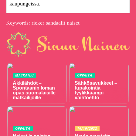
kaupungeissa.
Keywords: rieker sandaalit naiset
MATKAILU
OPPAITA
Äkkilähdöt –
Sähkösavukkeet –
Spontaanin loman
tupakointia
opas suomalaisille
tyylikkäämpi
matkailijoille
vaihtoehto
OPPAITA
16/10/2022