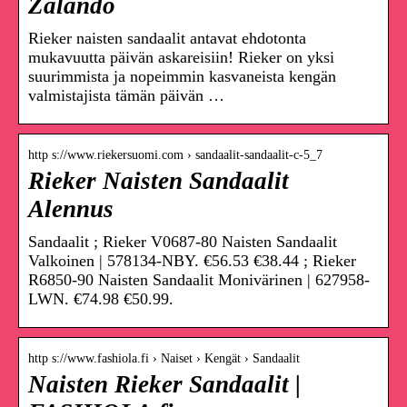
Zalando
Rieker naisten sandaalit antavat ehdotonta
mukavuutta päivän askareisiin! Rieker on yksi
suurimmista ja nopeimmin kasvaneista kengän
valmistajista tämän päivän …
http s://www.riekersuomi.com › sandaalit-sandaalit-c-5_7
Rieker Naisten Sandaalit
Alennus
Sandaalit ; Rieker V0687-80 Naisten Sandaalit
Valkoinen | 578134-NBY. €56.53 €38.44 ; Rieker
R6850-90 Naisten Sandaalit Monivärinen | 627958-
LWN. €74.98 €50.99.
http s://www.fashiola.fi › Naiset › Kengät › Sandaalit
Naisten Rieker Sandaalit |