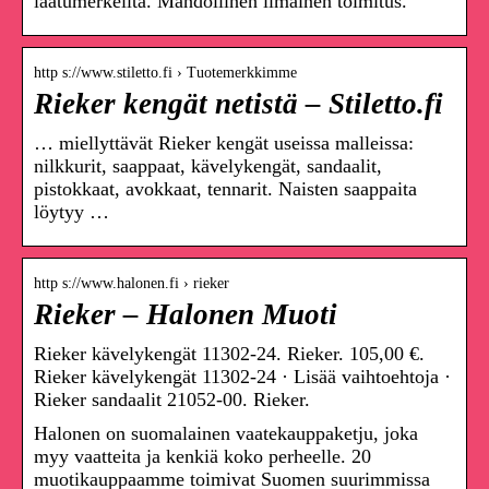
laatumerkeiltä. Mahdollinen ilmainen toimitus.
http s://www.stiletto.fi › Tuotemerkkimme
Rieker kengät netistä – Stiletto.fi
… miellyttävät Rieker kengät useissa malleissa:
nilkkurit, saappaat, kävelykengät, sandaalit,
pistokkaat, avokkaat, tennarit. Naisten saappaita
löytyy …
http s://www.halonen.fi › rieker
Rieker – Halonen Muoti
Rieker kävelykengät 11302-24. Rieker. 105,00 €.
Rieker kävelykengät 11302-24 · Lisää vaihtoehtoja ·
Rieker sandaalit 21052-00. Rieker.
Halonen on suomalainen vaatekauppaketju, joka
myy vaatteita ja kenkiä koko perheelle. 20
muotikauppaamme toimivat Suomen suurimmissa