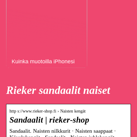
Kuinka muotoilla iPhonesi
Rieker sandaalit naiset
http s://www.rieker-shop.fi › Naisten kengät
Sandaalit | rieker-shop
Sandaalit. Naisten nilkkurit · Naisten saappaat ·