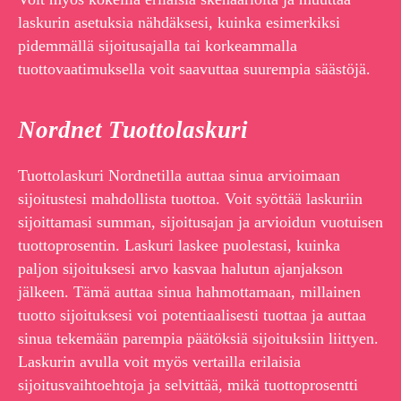
laskurin asetuksia nähdäksesi, kuinka esimerkiksi
pidemmällä sijoitusajalla tai korkeammalla
tuottovaatimuksella voit saavuttaa suurempia säästöjä.
Nordnet Tuottolaskuri
Tuottolaskuri Nordnetilla auttaa sinua arvioimaan
sijoitustesi mahdollista tuottoa. Voit syöttää laskuriin
sijoittamasi summan, sijoitusajan ja arvioidun vuotuisen
tuottoprosentin. Laskuri laskee puolestasi, kuinka
paljon sijoituksesi arvo kasvaa halutun ajanjakson
jälkeen. Tämä auttaa sinua hahmottamaan, millainen
tuotto sijoituksesi voi potentiaalisesti tuottaa ja auttaa
sinua tekemään parempia päätöksiä sijoituksiin liittyen.
Laskurin avulla voit myös vertailla erilaisia
sijoitusvaihtoehtoja ja selvittää, mikä tuottoprosentti