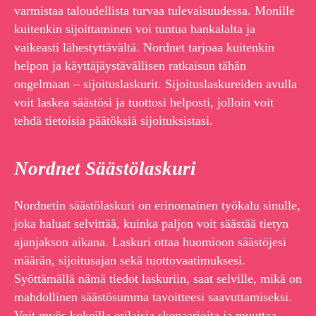
varmistaa taloudellista turvaa tulevaisuudessa. Monille
kuitenkin sijoittaminen voi tuntua hankalalta ja
vaikeasti lähestyttävältä. Nordnet tarjoaa kuitenkin
helpon ja käyttäjäystävällisen ratkaisun tähän
ongelmaan – sijoituslaskurit. Sijoituslaskureiden avulla
voit laskea säästösi ja tuottosi helposti, jolloin voit
tehdä tietoisia päätöksiä sijoituksistasi.
Nordnet Säästölaskuri
Nordnetin säästölaskuri on erinomainen työkalu sinulle,
joka haluat selvittää, kuinka paljon voit säästää tietyn
ajanjakson aikana. Laskuri ottaa huomioon säästöjesi
määrän, sijoitusajan sekä tuottovaatimuksesi.
Syöttämällä nämä tiedot laskuriin, saat selville, mikä on
mahdollinen säästösumma tavoitteesi saavuttamiseksi.
Voit myös kokeilla erilaisia skenaarioita ja muuttaa