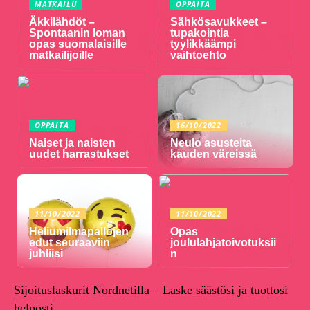
MATKAILU
OPPAITA
Äkkilähdöt –
Sähkösavukkeet –
Spontaanin loman
tupakointia
opas suomalaisille
tyylikkäämpi
matkailijoille
vaihtoehto
OPPAITA
16/10/2022
Naiset ja naisten
Neulo asusteita
uudet harrastukset
kauden väreissä
11/10/2022
11/10/2022
Heliumilmapallojen
Opas
edut seuraaviin
joululahjatoivotuksii
juhliisi
n
Sijoituslaskurit Nordnetilla – Laske säästösi ja tuottosi
helposti