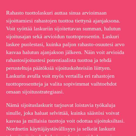
Rahasto tuottolaskuri auttaa sinua arvioimaan
sijoittamiesi rahastojen tuottoa tiettynä ajanjaksona.
Voit syöttää laskuriin sijoitettavan summan, halutun
sijoitusajan sekä arvioidun tuottoprosentin. Laskuri
laskee puolestasi, kuinka paljon rahasto-osuutesi arvo
kasvaa halutun ajanjakson jälkeen. Näin voit arvioida
rahastosijoitustesi potentiaalista tuottoa ja tehdä
perusteltuja päätöksiä sijoituskohteisiin liittyen.
Laskurin avulla voit myös vertailla eri rahastojen
tuottoprosentteja ja valita sopivimmat vaihtoehdot
omaan sijoitusstrategiaasi.
Nämä sijoituslaskurit tarjoavat loistavia työkaluja
sinulle, joka haluat selvittää, kuinka säästösi voivat
kasvaa ja millaisia tuottoja voit odottaa sijoituksiltasi.
Nordnetin käyttäjäystävällisyys ja selkeät laskurit