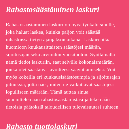
Rahastosäästäminen laskuri
Rahastosäästäminen laskuri on hyvä työkalu sinulle,
joka haluat laskea, kuinka paljon voit säästää
rahastoissa tietyn ajanjakson aikana. Laskuri ottaa
huomioon kuukausittaisten säästöjesi määrän,
sijoitusajan sekä arvioidun vuosituoton. Syöttämällä
nämä tiedot laskuriin, saat selville kokonaismäärän,
jonka olet säästänyt tavoitteesi saavuttamiseksi. Voit
myös kokeilla eri kuukausisäästösumpia ja sijoitusajan
pituuksia, jotta näet, miten ne vaikuttavat säästöjesi
lopulliseen määrään. Tämä auttaa sinua
suunnittelemaan rahastosäästämistäsi ja tekemään
tietoisia päätöksiä taloudellisen tulevaisuutesi suhteen.
Rahasto tuottolaskuri