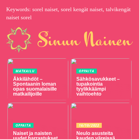
Keywords: sorel naiset, sorel kengät naiset, talvikengät
naiset sorel
MATKAILU
OPPAITA
Äkkilähdöt –
Sähkösavukkeet –
Spontaanin loman
tupakointia
opas suomalaisille
tyylikkäämpi
matkailijoille
vaihtoehto
OPPAITA
16/10/2022
Naiset ja naisten
Neulo asusteita
uudet harrastukset
kauden väreissä