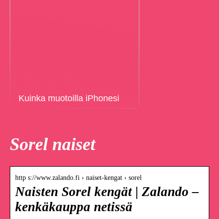
Kuinka muotoilla iPhonesi
Sorel naiset
http s://www.zalando.fi › naiset-kengat › sorel
Naisten Sorel kengät | Zalando –
kenkäkauppa netissä