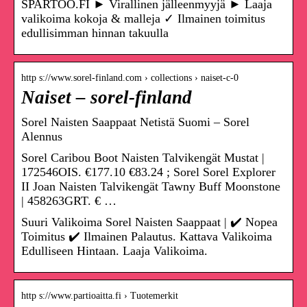
SPARTOO.FI ► Virallinen jälleenmyyjä ► Laaja
valikoima kokoja & malleja ✓ Ilmainen toimitus
edullisimman hinnan takuulla
http s://www.sorel-finland.com › collections › naiset-c-0
Naiset – sorel-finland
Sorel Naisten Saappaat Netistä Suomi – Sorel
Alennus
Sorel Caribou Boot Naisten Talvikengät Mustat |
172546OIS. €177.10 €83.24 ; Sorel Sorel Explorer
II Joan Naisten Talvikengät Tawny Buff Moonstone
| 458263GRT. € …
Suuri Valikoima Sorel Naisten Saappaat | ✔️ Nopea
Toimitus ✔️ Ilmainen Palautus. Kattava Valikoima
Edulliseen Hintaan. Laaja Valikoima.
http s://www.partioaitta.fi › Tuotemerkit