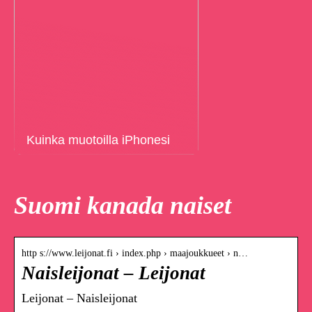
Kuinka muotoilla iPhonesi
Suomi kanada naiset
http s://www.leijonat.fi › index.php › maajoukkueet › n…
Naisleijonat – Leijonat
Leijonat – Naisleijonat