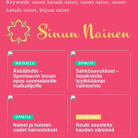
Keywords: suomi kanada naiset, suomi naiset, suomi-
kanada naiset, leijona naiset
MATKAILU
OPPAITA
Äkkilähdöt –
Sähkösavukkeet –
Spontaanin loman
tupakointia
opas suomalaisille
tyylikkäämpi
matkailijoille
vaihtoehto
OPPAITA
16/10/2022
Naiset ja naisten
Neulo asusteita
uudet harrastukset
kauden väreissä