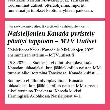
Jääkiekon Naisten MM-kisat 2022 Tanskassa.
Tuoreimmat uutiset, otteluohjelma, raportit,
tunnelmat ja tulokset koottuna yhteen paikkaan.
http s://www.mtvuutiset.fi › artikkeli › naisleijonien-kan…
Naisleijonien Kanada-pyristely
päättyi tappioon – MTV Uutiset
Naisleijonat hävisi Kanadalle MM-kisojen 2022
ensimmäisen ottelun – MTVuutiset.fi
25.8.2022 — Suomesta ei ollut olympiavoittaja
Kanadan uhkaajaksi, kun jääkiekkoilun naisten MM-
turnaus alkoi torstaina Tanskassa. Kanada kukisti …
Suomesta ei ollut olympiavoittaja Kanadan
uhkaajaksi, kun jääkiekkoilun naisten MM-turnaus
alkoi torstaina Tanskassa. Kanada kukisti
Herningissä A-lohkossa Naisleijonat 4–1.