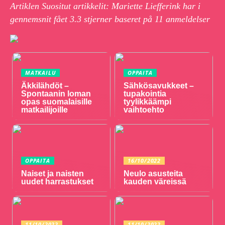
Artiklen Suositut artikkelit: Mariette Liefferink har i
gennemsnit fået
3.3
stjerner baseret på
11
anmeldelser
MATKAILU
OPPAITA
Äkkilähdöt –
Sähkösavukkeet –
Spontaanin loman
tupakointia
opas suomalaisille
tyylikkäämpi
matkailijoille
vaihtoehto
OPPAITA
16/10/2022
Naiset ja naisten
Neulo asusteita
uudet harrastukset
kauden väreissä
11/10/2022
11/10/2022