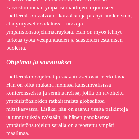
kaivostoiminnan ympäristöhaittojen torjumiseen.
Liefferink on valvonut kaivoksia ja pitänyt huolen siitä,
että yritykset noudattavat tiukkoja
ympäristönsuojelumääräyksiä. Hän on myös tehnyt
tärkeää työtä vesipuhtauden ja saasteiden estämisen
puolesta.
Ohjelmat ja saavutukset
Liefferinkin ohjelmat ja saavutukset ovat merkittäviä.
Hän on ollut mukana monissa kansainvälisissä
konferensseissa ja seminaareissa, joilla on tavoiteltu
ympäristöasioiden ratkaisemista globaalissa
mittakaavassa. Lisäksi hän on saanut useita palkintoja
ja tunnustuksia työstään, ja hänen panoksensa
ympäristönsuojelun saralla on arvostettu ympäri
maailmaa.