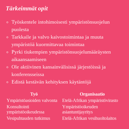
Tärkeimmät opit
Työskentele intohimoisesti ympäristönsuojelun
puolesta
Tarkkaile ja valvo kaivostoimintaa ja muuta
ympäristöä kuormittavaa toimintaa
Pyrki tiukempien ympäristönsuojelumääräysten
aikaansaamiseen
Ole aktiivinen kansainvälisissä järjestöissä ja
konferensseissa
Edistä kestävän kehityksen käytäntöjä
Työ
Organisaatio
Ympäristöasioiden valvonta
Etelä-Afrikan ympäristövirasto
Konsultointi
Ympäristöoikeuden
ympäristöoikeudessa
asiantuntijayritys
Vesipuhtauden tutkimus
Etelä-Afrikan vesihuoltolaitos