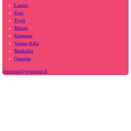
Lapset
Koti
Tyyli
Muoto
Kauneus
Vapaa-Aika
Matkailu
Oppaita
viestinta@vvgroup.fi