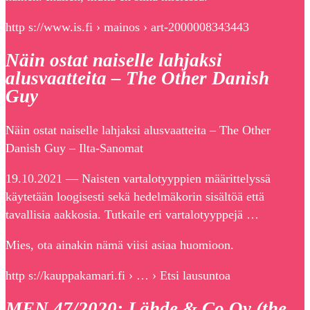
http s://www.is.fi › mainos › art-2000008343443
Näin ostat naiselle lahjaksi
alusvaatteita – The Other Danish
Guy
Näin ostat naiselle lahjaksi alusvaatteita – The Other
Danish Guy – Ilta-Sanomat
19.10.2021 — Naisten vartalotyyppien määrittelyssä
käytetään loogisesti sekä hedelmäkorin sisältöä että
tavallisia aakkosia. Tutkaile eri vartalotyyppejä …
Mies, ota ainakin nämä viisi asiaa huomioon.
http s://kauppakamari.fi › … › Etsi lausuntoa
MEN 47/2020: Lähde & Co Oy (the