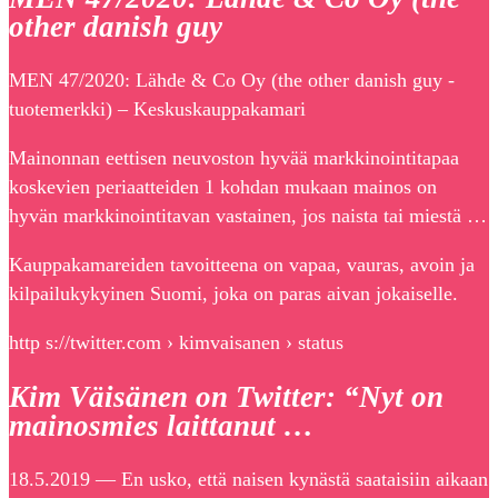
other danish guy
MEN 47/2020: Lähde & Co Oy (the other danish guy -
tuotemerkki) – Keskuskauppakamari
Mainonnan eettisen neuvoston hyvää markkinointitapaa
koskevien periaatteiden 1 kohdan mukaan mainos on
hyvän markkinointitavan vastainen, jos naista tai miestä …
Kauppakamareiden tavoitteena on vapaa, vauras, avoin ja
kilpailukykyinen Suomi, joka on paras aivan jokaiselle.
http s://twitter.com › kimvaisanen › status
Kim Väisänen on Twitter: “Nyt on
mainosmies laittanut …
18.5.2019 — En usko, että naisen kynästä saataisiin aikaan