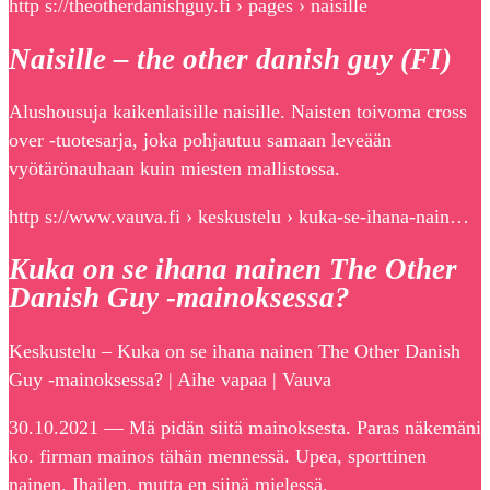
http s://theotherdanishguy.fi › pages › naisille
Naisille – the other danish guy (FI)
Alushousuja kaikenlaisille naisille. Naisten toivoma cross
over -tuotesarja, joka pohjautuu samaan leveään
vyötärönauhaan kuin miesten mallistossa.
http s://www.vauva.fi › keskustelu › kuka-se-ihana-nain…
Kuka on se ihana nainen The Other
Danish Guy -mainoksessa?
Keskustelu – Kuka on se ihana nainen The Other Danish
Guy -mainoksessa? | Aihe vapaa | Vauva
30.10.2021 — Mä pidän siitä mainoksesta. Paras näkemäni
ko. firman mainos tähän mennessä. Upea, sporttinen
nainen. Ihailen, mutta en siinä mielessä.