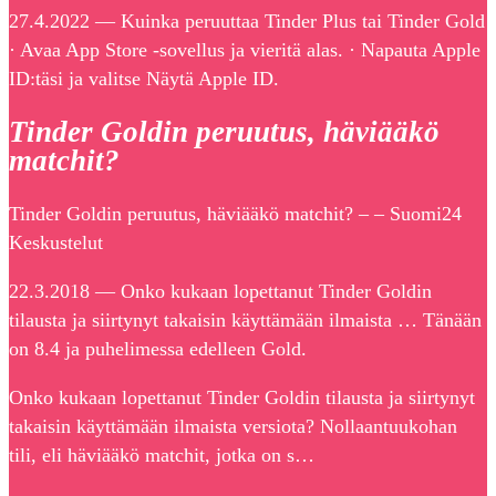
27.4.2022 — Kuinka peruuttaa Tinder Plus tai Tinder Gold
· Avaa App Store -sovellus ja vieritä alas. · Napauta Apple
ID:täsi ja valitse Näytä Apple ID.
Tinder Goldin peruutus, häviääkö
matchit?
Tinder Goldin peruutus, häviääkö matchit? – – Suomi24
Keskustelut
22.3.2018 — Onko kukaan lopettanut Tinder Goldin
tilausta ja siirtynyt takaisin käyttämään ilmaista … Tänään
on 8.4 ja puhelimessa edelleen Gold.
Onko kukaan lopettanut Tinder Goldin tilausta ja siirtynyt
takaisin käyttämään ilmaista versiota? Nollaantuukohan
tili, eli häviääkö matchit, jotka on s…