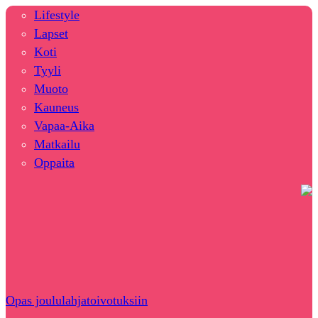
Lifestyle
Lapset
Koti
Tyyli
Muoto
Kauneus
Vapaa-Aika
Matkailu
Oppaita
Opas joululahjatoivotuksiin