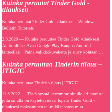
Kuinka peruutat Tinder Gold -
tilauksen
Kuinka peruutat Tinder Gold -tilauksen – Windows
Bulletin Tutorials
2.8.2020 — Kuinka peruuttaa Tinder Gold -tilauksesi
Androidilla · Avaa Google Play Kauppa Android-
laitteellasi · Paina valikkokuvaketta ja siirry kohtaan …
Kuinka peruuttaa Tinderin tilaus –
ITIGIC
Kuinka peruuttaa Tinderin tilaus | ITIGIC
11.8.2022 — Tästä syystä kerromme sinulle eri tavoista,
joita sinulla on käytettävissäsi lopeta Tinder Gold -
tilauksesi maksaminen tai mikä tahansa muu.