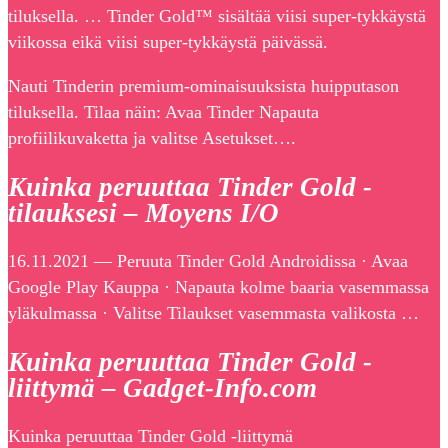
tiluksella. … Tinder Gold™ sisältää viisi super-tykkäystä
viikossa eikä viisi super-tykkäystä päivässä.
Nauti Tinderin premium-ominaisuuksista huipputason
tiluksella. Tilaa näin: Avaa Tinder Napauta
profiilikuvaketta ja valitse Asetukset….
Kuinka peruuttaa Tinder Gold -
tilauksesi – Moyens I/O
16.11.2021 — Peruuta Tinder Gold Androidissa · Avaa
Google Play Kauppa · Napauta kolme baaria vasemmassa
yläkulmassa · Valitse Tilaukset vasemmasta valikosta …
Kuinka peruuttaa Tinder Gold -
liittymä – Gadget-Info.com
Kuinka peruuttaa Tinder Gold -liittymä