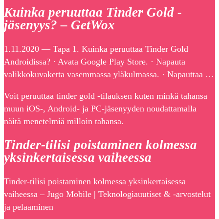
Kuinka peruuttaa Tinder Gold -
jäsenyys? – GetWox
1.11.2020 — Tapa 1. Kuinka peruuttaa Tinder Gold
Androidissa? · Avata Google Play Store. · Napauta
valikkokuvaketta vasemmassa yläkulmassa. · Napauttaa …
Voit peruuttaa tinder gold -tilauksen kuten minkä tahansa
muun iOS-, Android- ja PC-jäsenyyden noudattamalla
näitä menetelmiä milloin tahansa.
Tinder-tilisi poistaminen kolmessa
yksinkertaisessa vaiheessa
Tinder-tilisi poistaminen kolmessa yksinkertaisessa
vaiheessa – Jugo Mobile | Teknologiauutiset & -arvostelut
ja pelaaminen