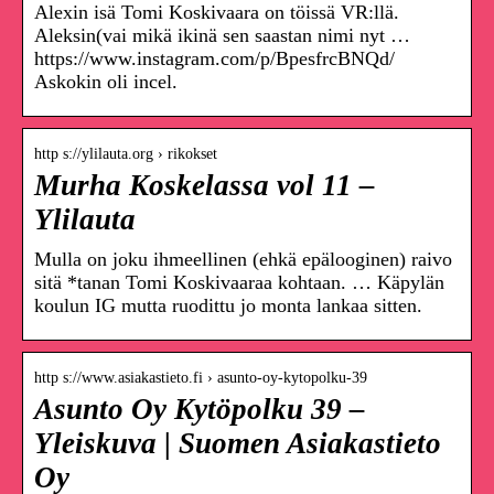
Alexin isä Tomi Koskivaara on töissä VR:llä.
Aleksin(vai mikä ikinä sen saastan nimi nyt …
https://www.instagram.com/p/BpesfrcBNQd/
Askokin oli incel.
http s://ylilauta.org › rikokset
Murha Koskelassa vol 11 –
Ylilauta
Mulla on joku ihmeellinen (ehkä epälooginen) raivo
sitä *tanan Tomi Koskivaaraa kohtaan. … Käpylän
koulun IG mutta ruodittu jo monta lankaa sitten.
http s://www.asiakastieto.fi › asunto-oy-kytopolku-39
Asunto Oy Kytöpolku 39 –
Yleiskuva | Suomen Asiakastieto
Oy