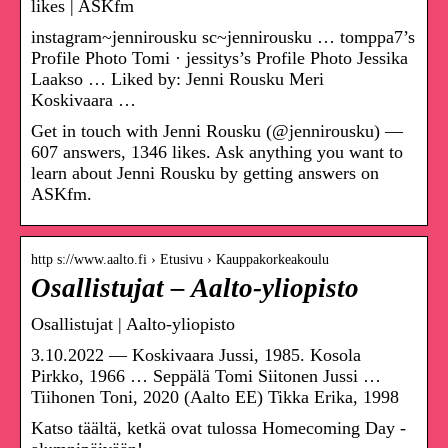
likes | ASKfm
instagram~jennirousku sc~jennirousku … tomppa7’s
Profile Photo Tomi · jessitys’s Profile Photo Jessika
Laakso … Liked by: Jenni Rousku Meri
Koskivaara …
Get in touch with Jenni Rousku (@jennirousku) —
607 answers, 1346 likes. Ask anything you want to
learn about Jenni Rousku by getting answers on
ASKfm.
http s://www.aalto.fi › Etusivu › Kauppakorkeakoulu
Osallistujat – Aalto-yliopisto
Osallistujat | Aalto-yliopisto
3.10.2022 — Koskivaara Jussi, 1985. Kosola
Pirkko, 1966 … Seppälä Tomi Siitonen Jussi …
Tiihonen Toni, 2020 (Aalto EE) Tikka Erika, 1998
Katso täältä, ketkä ovat tulossa Homecoming Day -