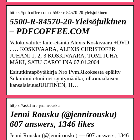
http s://pdfcoffee.com › 5500-r-84570-20-yleisjulkinen-…
5500-R-84570-20-Yleisöjulkinen
– PDFCOFFEE.COM
Valokuvaliite: laite-etsintä Alexis Koskivaara +DVD
. … KOSKIVAARA, ALEXIS CHRISTOFER
JUHANI 1, 2, 3 KOSKIVAARA, TOMI JUHA
MÄKI, SATU CAROLINA 07.01.2004
Esitutkintapöytäkirja Nro PvmRikoksesta epäilty
Sukunimi etunimet syntymäaika, ulkomaalaisen
kansalaisuusJUUTINEN, H…
http s://ask.fm › jennirousku
Jenni Rousku (@jennirousku) —
607 answers, 1346 likes
Jenni Rousku (@jennirousku) — 607 answers, 1346