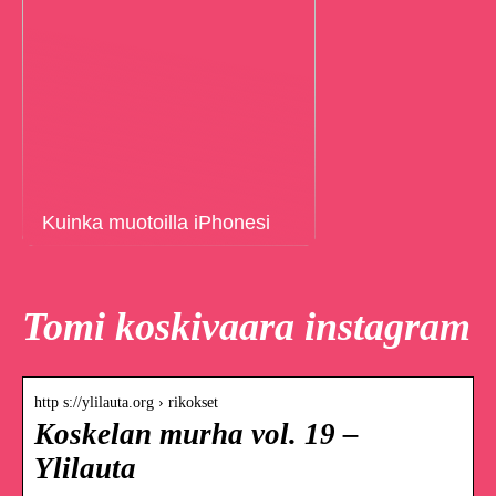
Kuinka muotoilla iPhonesi
Tomi koskivaara instagram
http s://ylilauta.org › rikokset
Koskelan murha vol. 19 –
Ylilauta