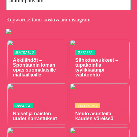
alumnipäivään!
Keywords: tomi koskivaara instagram
MATKAILU
OPPAITA
Äkkilähdöt –
Sähkösavukkeet –
Spontaanin loman
tupakointia
opas suomalaisille
tyylikkäämpi
matkailijoille
vaihtoehto
OPPAITA
16/10/2022
Naiset ja naisten
Neulo asusteita
uudet harrastukset
kauden väreissä