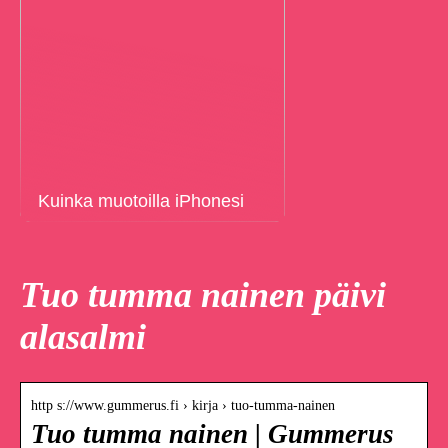
Kuinka muotoilla iPhonesi
Tuo tumma nainen päivi
alasalmi
http s://www.gummerus.fi › kirja › tuo-tumma-nainen
Tuo tumma nainen | Gummerus