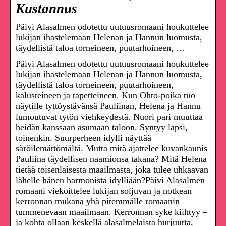
Kustannus
Päivi Alasalmen odotettu uutuusromaani houkuttelee
lukijan ihastelemaan Helenan ja Hannun luomusta,
täydellistä taloa torneineen, puutarhoineen, …
Päivi Alasalmen odotettu uutuusromaani houkuttelee
lukijan ihastelemaan Helenan ja Hannun luomusta,
täydellistä taloa torneineen, puutarhoineen,
kalusteineen ja tapetteineen. Kun Ohto-poika tuo
näytille tyttöystävänsä Pauliinan, Helena ja Hannu
lumoutuvat tytön viehkeydestä. Nuori pari muuttaa
heidän kanssaan asumaan taloon. Syntyy lapsi,
toinenkin. Suurperheen idylli näyttää
säröilemättömältä. Mutta mitä ajattelee kuvankaunis
Pauliina täydellisen naamionsa takana? Mitä Helena
tietää toisenlaisesta maailmasta, joka tulee uhkaavan
lähelle hänen harmonista idylliään?Päivi Alasalmen
romaani viekoittelee lukijan soljuvan ja notkean
kerronnan mukana yhä pitemmälle romaanin
tummenevaan maailmaan. Kerronnan syke kiihtyy –
ja kohta ollaan keskellä alasalmelaista hurjuutta,