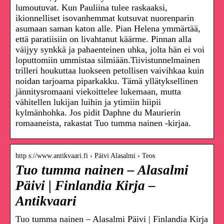
lumoutuvat. Kun Pauliina tulee raskaaksi,
ikionnelliset isovanhemmat kutsuvat nuorenparin
asumaan saman katon alle. Pian Helena ymmärtää,
että paratiisiin on livahtanut käärme. Pinnan alla
väijyy synkkä ja pahaenteinen uhka, jolta hän ei voi
loputtomiin ummistaa silmiään.Tiivistunnelmainen
trilleri houkuttaa luokseen petollisen vaivihkaa kuin
noidan tarjoama piparkakku. Tämä yllätyksellinen
jännitysromaani viekoittelee lukemaan, mutta
vähitellen lukijan luihin ja ytimiin hiipii
kylmänhohka. Jos pidit Daphne du Maurierin
romaaneista, rakastat Tuo tumma nainen -kirjaa.
http s://www.antikvaari.fi › Päivi Alasalmi › Teos
Tuo tumma nainen – Alasalmi
Päivi | Finlandia Kirja –
Antikvaari
Tuo tumma nainen – Alasalmi Päivi | Finlandia Kirja