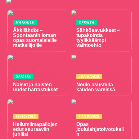
MATKAILU
OPPAITA
Äkkilähdöt –
Sähkösavukkeet –
Spontaanin loman
tupakointia
opas suomalaisille
tyylikkäämpi
matkailijoille
vaihtoehto
OPPAITA
16/10/2022
Naiset ja naisten
Neulo asusteita
uudet harrastukset
kauden väreissä
11/10/2022
11/10/2022
Heliumilmapallojen
Opas
edut seuraaviin
joululahjatoivotuksii
juhliisi
n