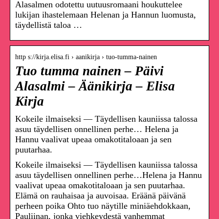
Alasalmen odotettu uutuusromaani houkuttelee
lukijan ihastelemaan Helenan ja Hannun luomusta,
täydellistä taloa …
http s://kirja.elisa.fi › aanikirja › tuo-tumma-nainen
Tuo tumma nainen – Päivi
Alasalmi – Äänikirja – Elisa
Kirja
Kokeile ilmaiseksi — Täydellisen kauniissa talossa
asuu täydellisen onnellinen perhe… Helena ja
Hannu vaalivat upeaa omakotitaloaan ja sen
puutarhaa.
Kokeile ilmaiseksi — Täydellisen kauniissa talossa
asuu täydellisen onnellinen perhe…Helena ja Hannu
vaalivat upeaa omakotitaloaan ja sen puutarhaa.
Elämä on rauhaisaa ja auvoisaa. Eräänä päivänä
perheen poika Ohto tuo näytille miniäehdokkaan,
Pauliinan, jonka viehkeydestä vanhemmat