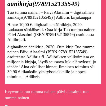
äänikirja(9789152135549)
Tuo tumma nainen – Päivi Alasalmi – digitaalinen
äänikirja(9789152135549) | Adlibris kirjakauppa
Hinta: 10,00 €. digitaalinen äänikirja, 2020.
Ladataan sähköisesti. Osta kirja Tuo tumma nainen
Päivi Alasalmi (ISBN 9789152135549) osoitteesta
Adlibris.fi.
digitaalinen äänikirja, 2020. Osta kirja Tuo tumma
nainen Päivi Alasalmi (ISBN 9789152135549)
osoitteesta Adlibris.fi. Adlibriksen valikoimissa on
miljoonia kirjoja, löydä seuraava lukuelämyksesi jo
tänään! Aina edulliset hinnat, ilmainen toimitus yli
39,90 € tilauksiin yksityisasiakkaille ja nopea
toimitus. | Adlibris
Keywords: tuo tumma nainen päivi alasalmi, tuo
tumma nainen