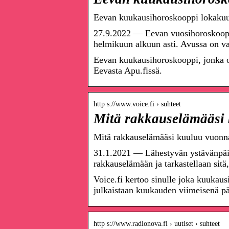
Eevan kuukausihoroskooppi lokakuu
27.9.2022 — Eevan vuosihoroskoopp
helmikuun alkuun asti. Avussa on va
Eevan kuukausihoroskooppi, jonka 
Eevasta Apu.fissä.
http s://www.voice.fi › suhteet
Mitä rakkauselämääsi 
Mitä rakkauselämääsi kuuluu vuonna 
31.1.2021 — Lähestyvän ystävänpäi
rakkauselämään ja tarkastellaan sit
Voice.fi kertoo sinulle joka kuukaus
julkaistaan kuukauden viimeisenä p
http s://www.radionova.fi › uutiset › suhteet