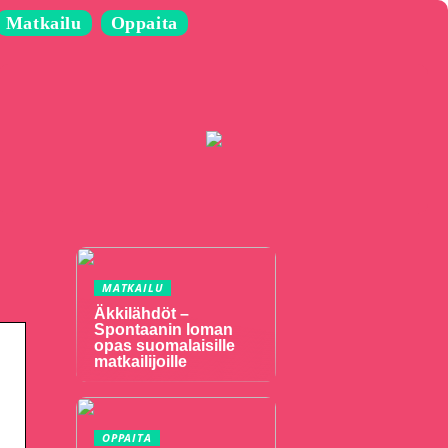
Matkailu
Oppaita
MATKAILU
Äkkilähdöt –
Spontaanin loman
opas suomalaisille
matkailijoille
OPPAITA