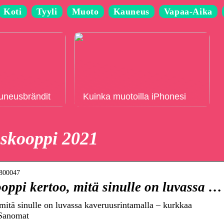
Koti
Tyyli
Muoto
Kauneus
Vapaa-Aika
auneusbrändit
Kuinka muotoilla iPhonesi
oskooppi 2021
7800047
ppi kertoo, mitä sinulle on luvassa …
itä sinulle on luvassa kaveruusrintamalla – kurkkaa
-Sanomat