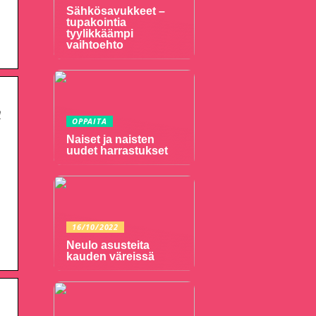
Sähkösavukkeet –
tupakointia
tyylikkäämpi
vaihtoehto
n
OPPAITA
Naiset ja naisten
uudet harrastukset
16/10/2022
Neulo asusteita
kauden väreissä