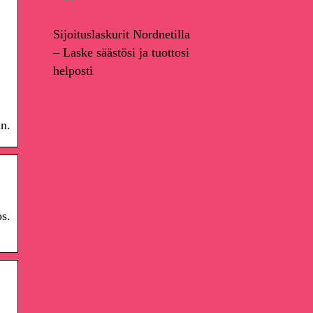
Sijoituslaskurit Nordnetilla
– Laske säästösi ja tuottosi
helposti
n.
s.