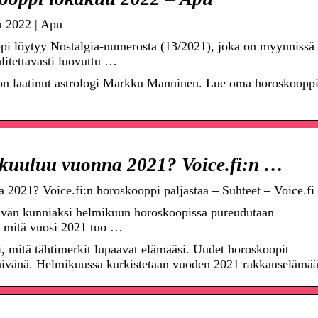
 2022 | Apu
i löytyy Nostalgia-numerosta (13/2021), joka on myynnissä
litettavasti luovuttu …
on laatinut astrologi Markku Manninen. Lue oma horoskooppi
kuuluu vuonna 2021? Voice.fi:n …
2021? Voice.fi:n horoskooppi paljastaa – Suhteet – Voice.fi
vän kunniaksi helmikuun horoskoopissa pureudutaan
ä, mitä vuosi 2021 tuo …
i, mitä tähtimerkit lupaavat elämääsi. Uudet horoskoopit
äivänä. Helmikuussa kurkistetaan vuoden 2021 rakkauselämää