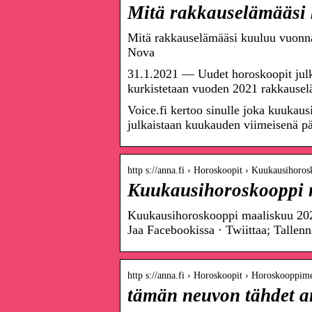
Mitä rakkauselämääsi
Mitä rakkauselämääsi kuuluu vuonna
Nova
31.1.2021 — Uudet horoskoopit jul
kurkistetaan vuoden 2021 rakkause
Voice.fi kertoo sinulle joka kuukaus
julkaistaan kuukauden viimeisenä p
http s://anna.fi › Horoskoopit › Kuukausihoros
Kuukausihoroskooppi m
Kuukausihoroskooppi maaliskuu 202
Jaa Facebookissa · Twiittaa; Talle
http s://anna.fi › Horoskoopit › Horoskooppime
tämän neuvon tähdet a