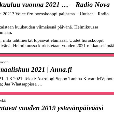
 kuuluu vuonna 2021 … – Radio Nova
 2021? Voice.fi:n horoskooppi paljastaa – Uutiset – Radio
kaistaan kuukauden viimeisenä päivänä. Helmikuussa
lämään.
i, mitä tähtimerkit lupaavat elämääsi. Uudet horoskoopit
äivänä. Helmikuussa kurkistetaan vuoden 2021 rakkauselämää
koopit
aaliskuu 2021 | Anna.fi
1. 1.3.2021 Teksti: Astrologi Seppo Tanhua Kuvat: MVphoto
nna; Jaa Whatsappissa …
rkit
ntavat vuoden 2019 ystävänpäivääsi