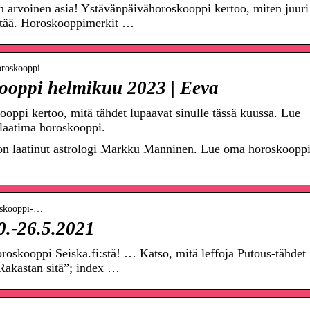
 arvoinen asia! Ystävänpäivähoroskooppi kertoo, miten juuri
ettää. Horoskooppimerkit …
horoskooppi
ooppi helmikuu 2023 | Eeva
ppi kertoo, mitä tähdet lupaavat sinulle tässä kuussa. Lue
laatima horoskooppi.
on laatinut astrologi Markku Manninen. Lue oma horoskooppi
roskooppi-…
0.-26.5.2021
oskooppi Seiska.fi:stä! … Katso, mitä leffoja Putous-tähdet
“Rakastan sitä”; index …