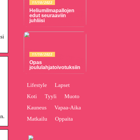
11/10/2022
Heliumilmapallojen
edut seuraaviin
juhliisi
si
11/10/2022
Opas
joululahjatoivotuksiin
Lifestyle
Lapset
Koti
Tyyli
Muoto
Kauneus
Vapaa-Aika
n.
Matkailu
Oppaita