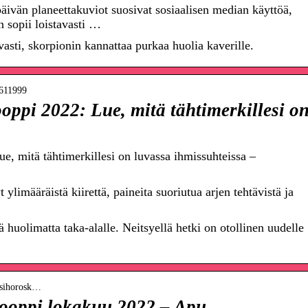
vän planeettakuviot suosivat sosiaalisen median käyttöä,
n sopii loistavasti …
sti, skorpionin kannattaa purkaa huolia kaverille.
8611999
ppi 2022: Lue, mitä tähtimerkillesi o
, mitä tähtimerkillesi on luvassa ihmissuhteissa –
limääräistä kiirettä, paineita suoriutua arjen tehtävistä ja
 huolimatta taka-alalle. Neitsyellä hetki on otollinen uudelle
ausihorosk…
ooppi lokakuu 2022 – Apu