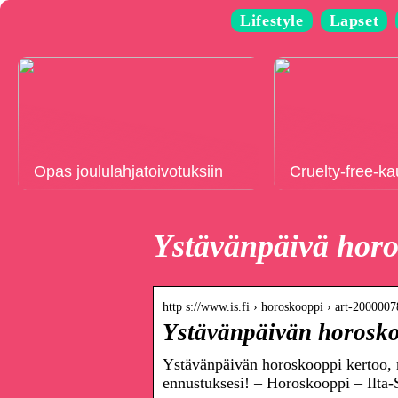
Lifestyle
Lapset
Opas joululahjatoivotuksiin
Cruelty-free-k
Ystävänpäivä hor
http s://www.is.fi › horoskooppi › art-200000
Ystävänpäivän horoskoo
Ystävänpäivän horoskooppi kertoo, m
ennustuksesi! – Horoskooppi – Ilta