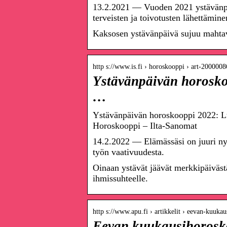
13.2.2021 — Vuoden 2021 ystävänpäi
terveisten ja toivotusten lähettämine
Kaksosen ystävänpäivä sujuu mahtava
http s://www.is.fi › horoskooppi › art-200000
Ystävänpäivän horoskoo
…
Ystävänpäivän horoskooppi 2022: Lue
Horoskooppi – Ilta-Sanomat
14.2.2022 — Elämässäsi on juuri nyt y
työn vaativuudesta.
Oinaan ystävät jäävät merkkipäivästä
ihmissuhteelle.
http s://www.apu.fi › artikkelit › eevan-kuuk
Eevan kuukausihorosk