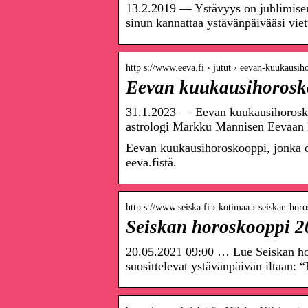
13.2.2019 — Ystävyys on juhlimisen
sinun kannattaa ystävänpäivääsi vi
http s://www.eeva.fi › jutut › eevan-kuukausi
Eevan kuukausihorosk
31.1.2023 — Eevan kuukausihoroskoo
astrologi Markku Mannisen Eevaan 
Eevan kuukausihoroskooppi, jonka 
eeva.fistä.
http s://www.seiska.fi › kotimaa › seiskan-ho
Seiskan horoskooppi 2
20.05.2021 09:00 … Lue Seiskan hor
suosittelevat ystävänpäivän iltaan: 