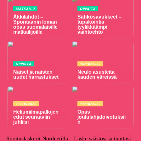
MATKAILU
OPPAITA
Äkkilähdöt –
Sähkösavukkeet –
Spontaanin loman
tupakointia
opas suomalaisille
tyylikkäämpi
matkailijoille
vaihtoehto
OPPAITA
16/10/2022
Naiset ja naisten
Neulo asusteita
uudet harrastukset
kauden väreissä
11/10/2022
11/10/2022
Heliumilmapallojen
Opas
edut seuraaviin
joululahjatoivotuksii
juhliisi
n
Sijoituslaskurit Nordnetilla – Laske säästösi ja tuottosi