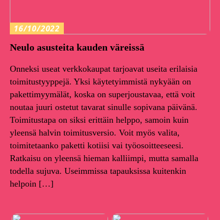
16/10/2022
Neulo asusteita kauden väreissä
Onneksi useat verkkokaupat tarjoavat useita erilaisia
toimitustyyppejä. Yksi käytetyimmistä nykyään on
pakettimyymälät, koska on superjoustavaa, että voit
noutaa juuri ostetut tavarat sinulle sopivana päivänä.
Toimitustapa on siksi erittäin helppo, samoin kuin
yleensä halvin toimitusversio. Voit myös valita,
toimitetaanko paketti kotiisi vai työosoitteeseesi.
Ratkaisu on yleensä hieman kalliimpi, mutta samalla
todella sujuva. Useimmissa tapauksissa kuitenkin
helpoin […]