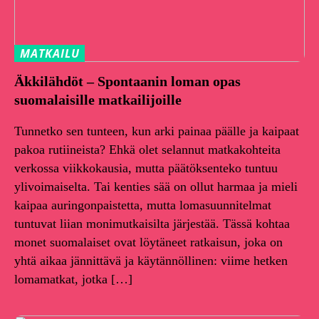
MATKAILU
Äkkilähdöt – Spontaanin loman opas
suomalaisille matkailijoille
Tunnetko sen tunteen, kun arki painaa päälle ja kaipaat
pakoa rutiineista? Ehkä olet selannut matkakohteita
verkossa viikkokausia, mutta päätöksenteko tuntuu
ylivoimaiselta. Tai kenties sää on ollut harmaa ja mieli
kaipaa auringonpaistetta, mutta lomasuunnitelmat
tuntuvat liian monimutkaisilta järjestää. Tässä kohtaa
monet suomalaiset ovat löytäneet ratkaisun, joka on
yhtä aikaa jännittävä ja käytännöllinen: viime hetken
lomamatkat, jotka […]