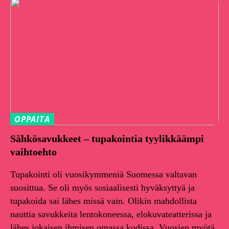
OPPAITA
Sähkösavukkeet – tupakointia tyylikkäämpi
vaihtoehto
Tupakointi oli vuosikymmeniä Suomessa valtavan
suosittua. Se oli myös sosiaalisesti hyväksyttyä ja
tupakoida sai lähes missä vain. Olikin mahdollista
nauttia savukkeita lentokoneessa, elokuvateatterissa ja
lähes jokaisen ihmisen omassa kodissa. Vuosien myötä