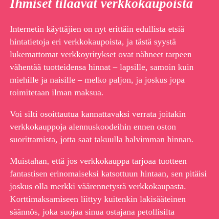
Ihmiset tilaavat verkkokaupoista
Internetin käyttäjien on nyt erittäin edullista etsiä
hintatietoja eri verkkokaupoista, ja tästä syystä
lukemattomat verkkoyritykset ovat nähneet tarpeen
vähentää tuotteidensa hinnat – lapsille, samoin kuin
miehille ja naisille – melko paljon, ja joskus jopa
toimitetaan ilman maksua.
Voi silti osoittautua kannattavaksi verrata joitakin
verkkokauppoja alennuskoodeihin ennen oston
suorittamista, jotta saat takuulla halvimman hinnan.
Muistahan, että jos verkkokauppa tarjoaa tuotteen
fantastisen erinomaiseksi katsottuun hintaan, sen pitäisi
joskus olla merkki väärennetystä verkkokaupasta.
Korttimaksamiseen liittyy kuitenkin lakisääteinen
säännös, joka suojaa sinua ostajana petollisilta