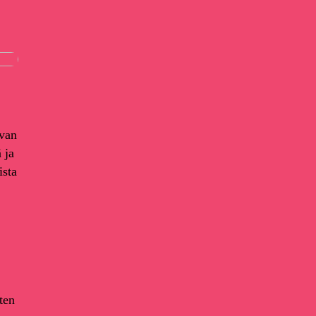
avan
 ja
ista
oten