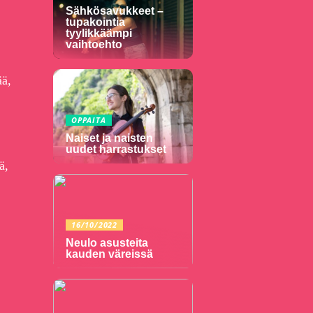
Sähkösavukkeet –
tupakointia
tyylikkäämpi
vaihtoehto
ää,
OPPAITA
Naiset ja naisten
uudet harrastukset
ä,
16/10/2022
Neulo asusteita
kauden väreissä