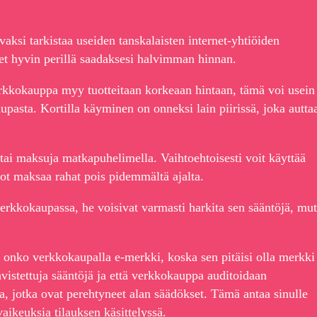
avaksi tarkistaa useiden tanskalaisten internet-yhtiöiden
let hyvin perillä saadaksesi halvimman hinnan.
erkkokauppa myy tuotteitaan korkeaan hintaan, tämä voi usein
upasta. Kortilla käyminen on onneksi lain piirissä, joka autta
 tai maksuja matkapuhelimella. Vaihtoehtoisesti voit käyttää
iot maksaa rahat pois pidemmältä ajalta.
erkkokaupassa, he voisivat varmasti harkita sen sääntöjä, mut
, onko verkkokaupalla e-merkki, koska sen pitäisi olla merkki
vistettuja sääntöjä ja että verkkokauppa auditoidaan
ta, jotka ovat perehtyneet alan säädökset. Tämä antaa sinulle
aikeuksia tilauksen käsittelyssä.