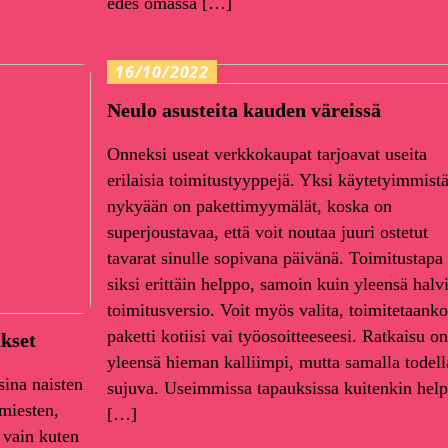
edes omassa […]
16/10/2022
Neulo asusteita kauden väreissä
Onneksi useat verkkokaupat tarjoavat useita
erilaisia toimitustyyppejä. Yksi käytetyimmist
nykyään on pakettimyymälät, koska on
superjoustavaa, että voit noutaa juuri ostetut
tavarat sinulle sopivana päivänä. Toimitustapa
siksi erittäin helppo, samoin kuin yleensä halv
toimitusversio. Voit myös valita, toimitetaanko
paketti kotiisi vai työosoitteeseesi. Ratkaisu on
ukset
yleensä hieman kalliimpi, mutta samalla todell
sina naisten
sujuva. Useimmissa tapauksissa kuitenkin hel
 miesten,
[…]
 vain kuten