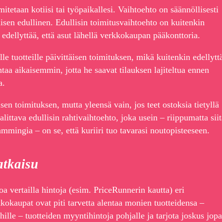
mitetaan kotiisi tai työpaikallesi. Vaihtoehto on säännöllisesti
sen edullinen. Edullisin toimitusvaihtoehto on kuitenkin
 edellyttää, että asut lähellä verkkokaupan pääkonttoria.
 tuotteille päivittäisen toimituksen, mikä kuitenkin edellytt
htaa aikaisemmin, jotta he saavat tilauksen lajiteltua ennen
a.
sen toimituksen, mutta yleensä vain, jos teet ostoksia tietyllä
ittava edullisin rahtivaihtoehto, joka usein – riippumatta siit
mmingia – on se, että kuriiri tuo tavarasi noutopisteeseen.
atkaisu
a vertailla hintoja (esim. PriceRunnerin kautta) eri
kokaupat ovat piti tarvetta alentaa monien tuotteidensa –
hille – tuotteiden myyntihintoja pohjalle ja tarjota joskus jopa