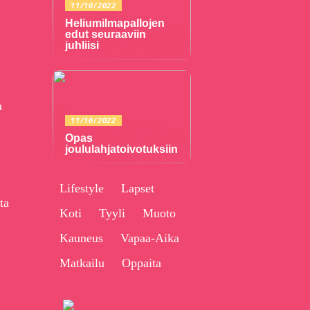
11/10/2022
Heliumilmapallojen
edut seuraaviin
juhliisi
a
11/10/2022
Opas
joululahjatoivotuksiin
Lifestyle
Lapset
ta
Koti
Tyyli
Muoto
Kauneus
Vapaa-Aika
Matkailu
Oppaita