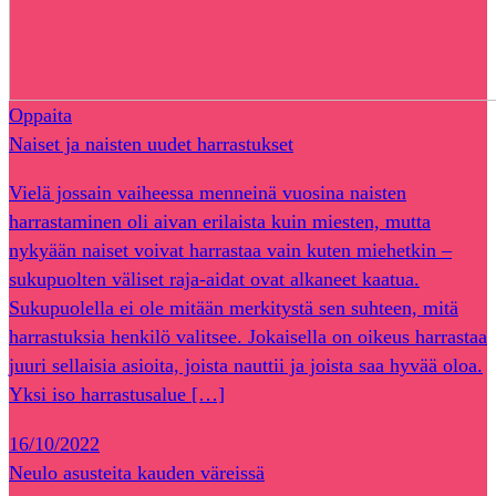
Oppaita
Naiset ja naisten uudet harrastukset
Vielä jossain vaiheessa menneinä vuosina naisten
harrastaminen oli aivan erilaista kuin miesten, mutta
nykyään naiset voivat harrastaa vain kuten miehetkin –
sukupuolten väliset raja-aidat ovat alkaneet kaatua.
Sukupuolella ei ole mitään merkitystä sen suhteen, mitä
harrastuksia henkilö valitsee. Jokaisella on oikeus harrastaa
juuri sellaisia asioita, joista nauttii ja joista saa hyvää oloa.
Yksi iso harrastusalue […]
16/10/2022
Neulo asusteita kauden väreissä