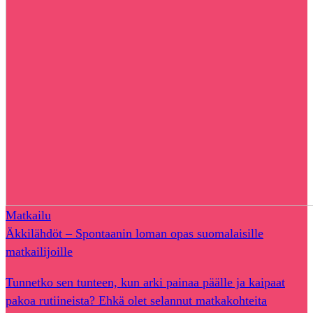
Matkailu
Äkkilähdöt – Spontaanin loman opas suomalaisille
matkailijoille
Tunnetko sen tunteen, kun arki painaa päälle ja kaipaat
pakoa rutiineista? Ehkä olet selannut matkakohteita