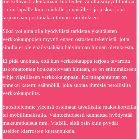
merkittävästi alentamaan tuotteiden vähittäismyyntihintoja
– niin lapsille kuin miehille ja naisille – ja joskus jopa
tarjoamaan postimaksuttoman toimituksen.
Siksi voi aina olla hyödyllistä tarkistaa yksittäisten
verkkokauppojen myynti ennen ostosten tekemistä, jotta
sinulla ei ole epäilystäkään halvimman hinnan oletuksesta.
Ei pidä unohtaa, että kun verkkokauppa tarjoaa tavaroita
uskomattoman houkuttelevaan hintaan, se on enimmäkseen
vihje vilpilliseen verkkokauppaan. Korttitapahtumat on
onneksi katettu säännöllä, joka suojaa ihmisiä petollisilta
verkkokaupoilta.
Suosittelemme yleensä ostamaan tavallisilla maksukorteilla
tai mobiilimaksulla. Vaihtoehtoisesti kannattaa hyödyntää
maksuratkaisua mm. ViaBill, siltä osin kuin pyydät
useiden kierrosten kustannuksia.