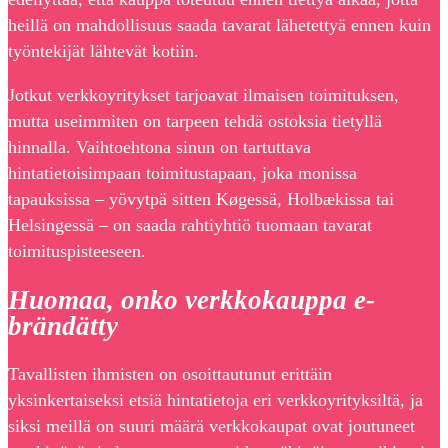
heillä on mahdollisuus saada tavarat lähetettyä ennen kuin
työntekijät lähtevät kotiin.
Jotkut verkkoyritykset tarjoavat ilmaisen toimituksen,
mutta useimmiten on tarpeen tehdä ostoksia tietyllä
hinnalla. Vaihtoehtona sinun on tartuttava
hintatietoisimpaan toimitustapaan, joka monissa
tapauksissa – yövytpä sitten Køgessä, Holbækissa tai
Helsingessä – on saada rahtiyhtiö tuomaan tavarat
toimituspisteeseen.
Huomaa, onko verkkokauppa e-
brändätty
Tavallisten ihmisten on osoittautunut erittäin
yksinkertaiseksi etsiä hintatietoja eri verkkoyrityksiltä, ja
siksi meillä on suuri määrä verkkokaupat ovat joutuneet