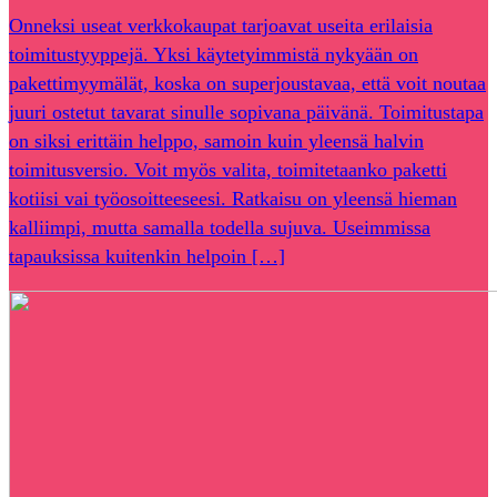
Onneksi useat verkkokaupat tarjoavat useita erilaisia
toimitustyyppejä. Yksi käytetyimmistä nykyään on
pakettimyymälät, koska on superjoustavaa, että voit noutaa
juuri ostetut tavarat sinulle sopivana päivänä. Toimitustapa
on siksi erittäin helppo, samoin kuin yleensä halvin
toimitusversio. Voit myös valita, toimitetaanko paketti
kotiisi vai työosoitteeseesi. Ratkaisu on yleensä hieman
kalliimpi, mutta samalla todella sujuva. Useimmissa
tapauksissa kuitenkin helpoin […]