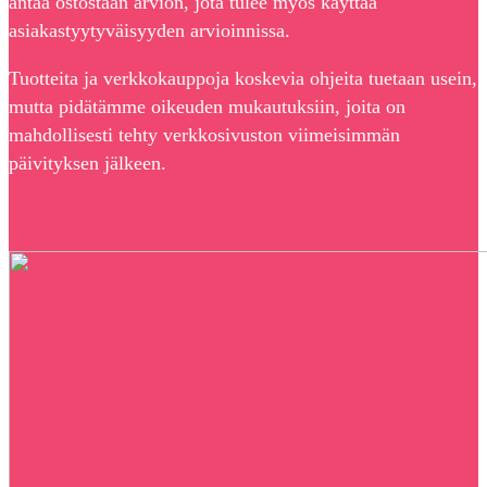
antaa ostostaan arvion, jota tulee myös käyttää
asiakastyytyväisyyden arvioinnissa.
Tuotteita ja verkkokauppoja koskevia ohjeita tuetaan usein,
mutta pidätämme oikeuden mukautuksiin, joita on
mahdollisesti tehty verkkosivuston viimeisimmän
päivityksen jälkeen.