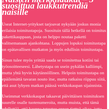
suosittua laukkutrendiä
naisille
Useat Internet-yritykset tarjoavat nykyään joskus monia
erilaisia toimitustapoja. Suosituin tällä hetkellä on toimitus
pakettikauppaan, josta on helppo noutaa paketti
valitsemanaan ajankohtana. Loppujen lopuksi toimitustapa
on epätavallisen mutkaton ja myös edullisin toimitustapa.
Sinun tulee myös yrittää saada se toimitettua kotiisi tai
työosoitteeseesi. Lähetystapa on usein pykälän kalliimpi,
mutta yhtä hyvin käytännöllinen. Helpoin toimitustapa on
epäilemättä tavaran nouto itse, mutta ratkaisu riippuu siitä,
että asut lyhyen matkan päässä verkkokaupan sijainnista.
Useimmat verkkokaupat takaavat päivittäisen toimituksen
suurelle osalle tuotenumeroita, mutta muista, että tämä
edellyttää, että kauppa toteutuu ennen tiettyä aikaa, jotta