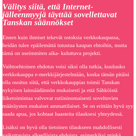
Välitys siitä, että Internet-
jälleenmyyjä täyttää sovellettavat
Tanskan säännökset
Ennen kuin ihmiset tekevät ostoksia verkkokaupassa,
heidän tulee epäilemättä tutustua kaupan ehtoihin, mutta
tämä on useimmiten aika- kuluttava projekti.
Vaihtoehtoinen ehdotus voisi siksi olla tutkia, kuuluuko
verkkokauppa e-merkkijärjestelmään, koska tämän pitäisi
olla osoitus siitä, että verkkokauppias toimii Tanskan
nykyisen lainsäädännön mukaisesti ja että Sähköistä
liiketoimintaa valvovat rutiininomaisesti soveltuvien
määräysten mukaiset ammattilaiset. Se on erittäin hyvä syy
saada apua, jos kohtaat haasteita tilauksesi yhteydessä.
Lisäksi on hyvä olla tietoinen tilaukseen mahdollisesti
vaikuttavista alkeellisista ehdoista, esimerkiksi minkä