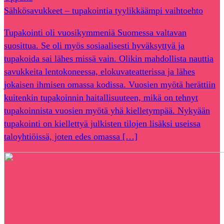
Sähkösavukkeet – tupakointia tyylikkäämpi vaihtoehto
Tupakointi oli vuosikymmeniä Suomessa valtavan
suosittua. Se oli myös sosiaalisesti hyväksyttyä ja
tupakoida sai lähes missä vain. Olikin mahdollista nauttia
savukkeita lentokoneessa, elokuvateatterissa ja lähes
jokaisen ihmisen omassa kodissa. Vuosien myötä herättiin
kuitenkin tupakoinnin haitallisuuteen, mikä on tehnyt
tupakoinnista vuosien myötä yhä kielletympää. Nykyään
tupakointi on kiellettyä julkisten tilojen lisäksi useissa
taloyhtiöissä, joten edes omassa […]