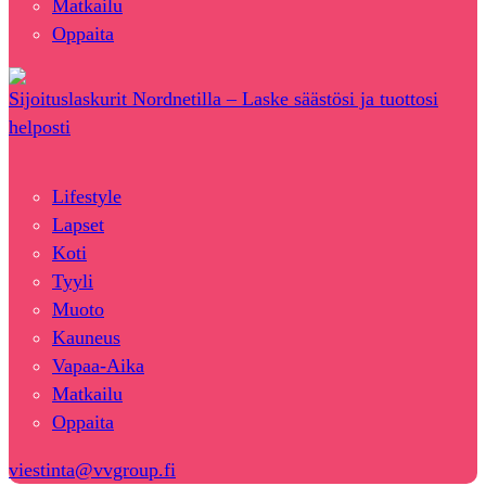
Matkailu
Oppaita
Sijoituslaskurit Nordnetilla – Laske säästösi ja tuottosi
helposti
Lifestyle
Lapset
Koti
Tyyli
Muoto
Kauneus
Vapaa-Aika
Matkailu
Oppaita
viestinta@vvgroup.fi