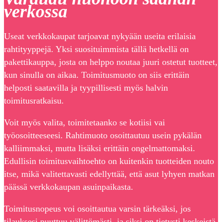
verkossa
Useat verkkokaupat tarjoavat nykyään useita erilaisia
rahtityyppejä. Yksi suosituimmista tällä hetkellä on
pakettikauppa, josta on helppo noutaa juuri ostetut tuotteet,
kun sinulla on aikaa. Toimitusmuoto on siis erittäin
helposti saatavilla ja tyypillisesti myös halvin
toimitusratkaisu.
Voit myös valita, toimitetaanko se kotiisi vai
työosoitteeseesi. Rahtimuoto osoittautuu usein pykälän
kalliimmaksi, mutta lisäksi erittäin ongelmattomaksi.
Edullisin toimitusvaihtoehto on kuitenkin tuotteiden nouto
itse, mikä valitettavasti edellyttää, että asut lyhyen matkan
päässä verkkokaupan asuinpaikasta.
Toimitusnopeus voi osoittautua varsin tärkeäksi, jos
tilauksesi puuttuu välittömästi, ja siksi on tietysti keskeistä,