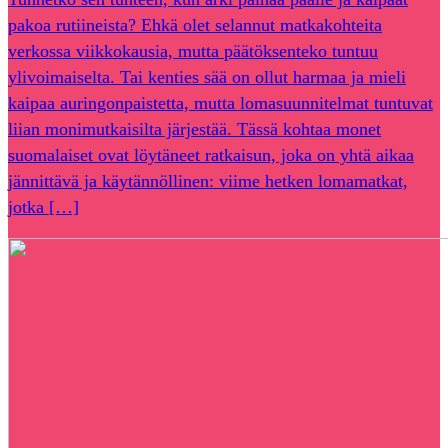
pakoa rutiineista? Ehkä olet selannut matkakohteita
verkossa viikkokausia, mutta päätöksenteko tuntuu
ylivoimaiselta. Tai kenties sää on ollut harmaa ja mieli
kaipaa auringonpaistetta, mutta lomasuunnitelmat tuntuvat
liian monimutkaisilta järjestää. Tässä kohtaa monet
suomalaiset ovat löytäneet ratkaisun, joka on yhtä aikaa
jännittävä ja käytännöllinen: viime hetken lomamatkat,
jotka […]