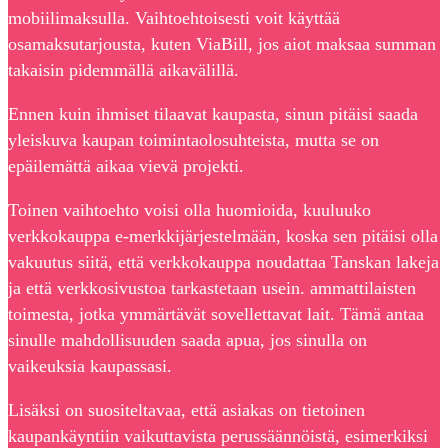
mobiilimaksulla. Vaihtoehtoisesti voit käyttää
osamaksutarjousta, kuten ViaBill, jos aiot maksaa summan
takaisin pidemmällä aikavälillä.
Ennen kuin ihmiset tilaavat kaupasta, sinun pitäisi saada
yleiskuva kaupan toimintaolosuhteista, mutta se on
epäilemättä aikaa vievä projekti.
Toinen vaihtoehto voisi olla huomioida, kuuluuko
verkkokauppa e-merkkijärjestelmään, koska sen pitäisi olla
vakuutus siitä, että verkkokauppa noudattaa Tanskan lakeja
ja että verkkosivustoa tarkastetaan usein. ammattilaisten
toimesta, jotka ymmärtävät sovellettavat lait. Tämä antaa
sinulle mahdollisuuden saada apua, jos sinulla on
vaikeuksia kaupassasi.
Lisäksi on suositeltavaa, että asiakas on tietoinen
kaupankäyntiin vaikuttavista perussäännöistä, esimerkiksi