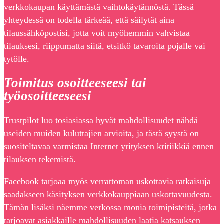
verkkokaupan käyttämästä vaihtokäytännöstä. Tässä
yhteydessä on todella tärkeää, että säilytät aina
tilaussähköpostisi, jotta voit myöhemmin vahvistaa
tilauksesi, riippumatta siitä, etsitkö tavaroita pojalle vai
tytölle.
Toimitus osoitteeseesi tai
työosoitteeseesi
Trustpilot luo tosiasiassa hyvät mahdollisuudet nähdä
useiden muiden kuluttajien arvioita, ja tästä syystä on
suositeltavaa varmistaa Internet yrityksen kritiikkiä ennen
tilauksen tekemistä.
Facebook tarjoaa myös verrattoman uskottavia ratkaisuja
saadakseen käsityksen verkkokauppiaan uskottavuudesta.
Tämän lisäksi näemme verkossa monia toimipisteitä, jotka
tarjoavat asiakkaille mahdollisuuden laatia katsauksen