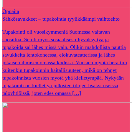
Oppaita
Sähkösavukkeet – tupakointia tyylikkäämpi vaihtoehto
Tupakointi oli vuosikymmeniä Suomessa valtavan
suosittua. Se oli myös sosiaalisesti hyväksyttyä ja
tupakoida sai lähes missä vain. Olikin mahdollista nauttia
savukkeita lentokoneessa, elokuvateatterissa ja lähes
jokaisen ihmisen omassa kodissa. Vuosien myötä herättiin
kuitenkin tupakoinnin haitallisuuteen, mikä on tehnyt
tupakoinnista vuosien myötä yhä kielletympää. Nykyään
tupakointi on kiellettyä julkisten tilojen lisäksi useissa
taloyhtiöissä, joten edes omassa […]