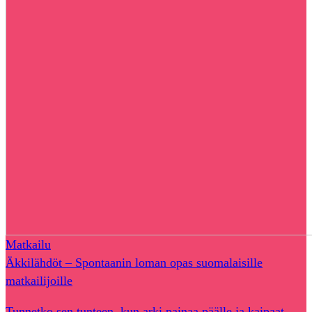
Matkailu
Äkkilähdöt – Spontaanin loman opas suomalaisille
matkailijoille
Tunnetko sen tunteen, kun arki painaa päälle ja kaipaat