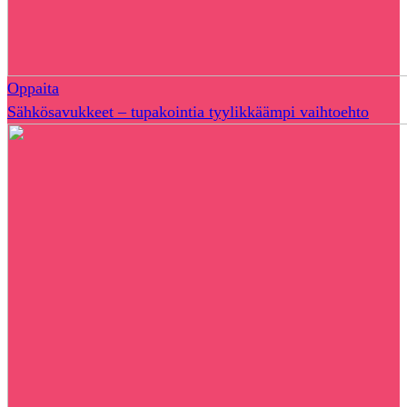
Oppaita
Sähkösavukkeet – tupakointia tyylikkäämpi vaihtoehto