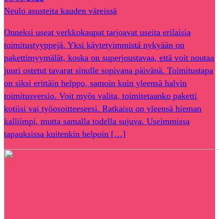
Neulo asusteita kauden väreissä
Onneksi useat verkkokaupat tarjoavat useita erilaisia
toimitustyyppejä. Yksi käytetyimmistä nykyään on
pakettimyymälät, koska on superjoustavaa, että voit noutaa
juuri ostetut tavarat sinulle sopivana päivänä. Toimitustapa
on siksi erittäin helppo, samoin kuin yleensä halvin
toimitusversio. Voit myös valita, toimitetaanko paketti
kotiisi vai työosoitteeseesi. Ratkaisu on yleensä hieman
kalliimpi, mutta samalla todella sujuva. Useimmissa
tapauksissa kuitenkin helpoin […]