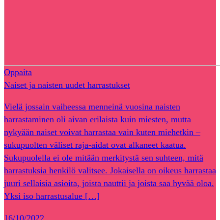
Oppaita
Naiset ja naisten uudet harrastukset
Vielä jossain vaiheessa menneinä vuosina naisten
harrastaminen oli aivan erilaista kuin miesten, mutta
nykyään naiset voivat harrastaa vain kuten miehetkin –
sukupuolten väliset raja-aidat ovat alkaneet kaatua.
Sukupuolella ei ole mitään merkitystä sen suhteen, mitä
harrastuksia henkilö valitsee. Jokaisella on oikeus harrastaa
juuri sellaisia asioita, joista nauttii ja joista saa hyvää oloa.
Yksi iso harrastusalue […]
16/10/2022