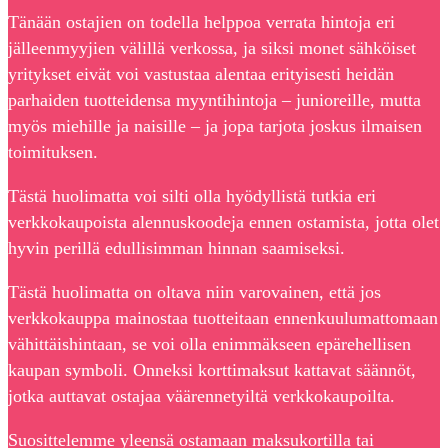
Tänään ostajien on todella helppoa verrata hintoja eri
jälleenmyyjien välillä verkossa, ja siksi monet sähköiset
yritykset eivät voi vastustaa alentaa erityisesti heidän
parhaiden tuotteidensa myyntihintoja – junioreille, mutta
myös miehille ja naisille – ja jopa tarjota joskus ilmaisen
toimituksen.
Tästä huolimatta voi silti olla hyödyllistä tutkia eri
verkkokaupoista alennuskoodeja ennen ostamista, jotta olet
hyvin perillä edullisimman hinnan saamiseksi.
Tästä huolimatta on oltava niin varovainen, että jos
verkkokauppa mainostaa tuotteitaan ennenkuulumattomaan
vähittäishintaan, se voi olla enimmäkseen epärehellisen
kaupan symboli. Onneksi korttimaksut kattavat säännöt,
jotka auttavat ostajaa väärennetyiltä verkkokaupoilta.
Suosittelemme yleensä ostamaan maksukortilla tai