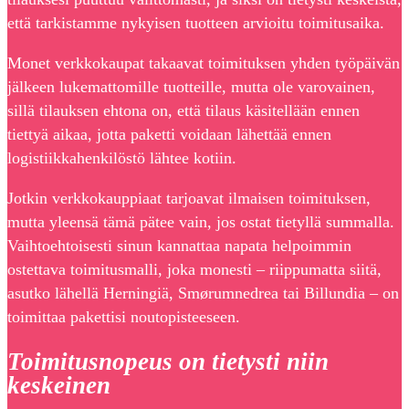
että tarkistamme nykyisen tuotteen arvioitu toimitusaika.
Monet verkkokaupat takaavat toimituksen yhden työpäivän
jälkeen lukemattomille tuotteille, mutta ole varovainen,
sillä tilauksen ehtona on, että tilaus käsitellään ennen
tiettyä aikaa, jotta paketti voidaan lähettää ennen
logistiikkahenkilöstö lähtee kotiin.
Jotkin verkkokauppiaat tarjoavat ilmaisen toimituksen,
mutta yleensä tämä pätee vain, jos ostat tietyllä summalla.
Vaihtoehtoisesti sinun kannattaa napata helpoimmin
ostettava toimitusmalli, joka monesti – riippumatta siitä,
asutko lähellä Herningiä, Smørumnedrea tai Billundia – on
toimittaa pakettisi noutopisteeseen.
Toimitusnopeus on tietysti niin
keskeinen